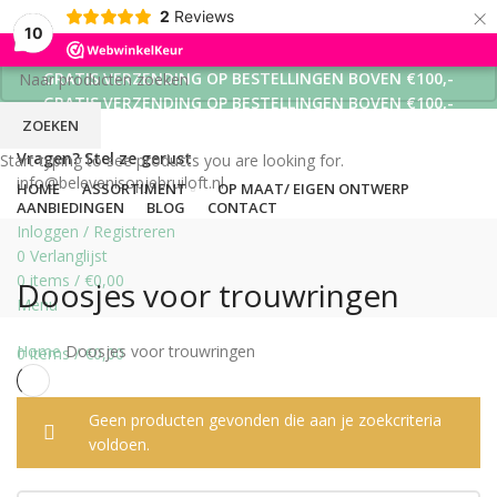
×
2
Reviews
10
GRATIS VERZENDING OP BESTELLINGEN BOVEN €100,-
GRATIS VERZENDING OP BESTELLINGEN BOVEN €100,-
ZOEKEN
GRATIS VERZENDING OP BESTELLINGEN BOVEN €100,-
Vragen? Stel ze gerust
Start typing to see products you are looking for.
info@belevenisopjebruiloft.nl
HOME
ASSORTIMENT
OP MAAT/ EIGEN ONTWERP
AANBIEDINGEN
BLOG
CONTACT
Inloggen / Registreren
0
Verlanglijst
0
items
/
€
0,00
Doosjes voor trouwringen
Menu
Home
Doosjes voor trouwringen
0
items
/
€
0,00
Geen producten gevonden die aan je zoekcriteria
voldoen.