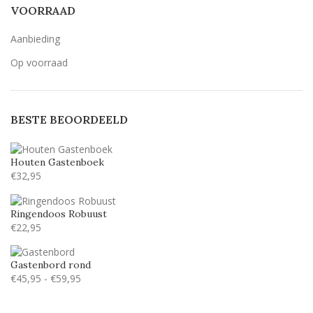
Breetty
1
VOORRAAD
Candlescript demo version
1
Aanbieding
Century Gothic
10
Op voorraad
Geen belettering
3
Lavenderia
10
BESTE BEOORDEELD
LillyBelle
7
Lucida handwriting
10
Houten Gastenboek
Monotype corosiva
10
€
32,95
Stea
7
Ringendoos Robuust
Stencil
10
€
22,95
Tamarillo JF
3
Gastenbord rond
€
45,95
-
€
59,95