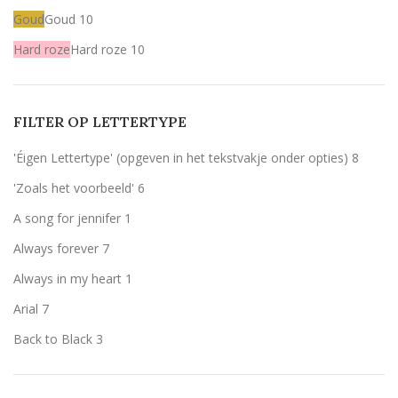
Goud
Goud
10
Hard roze
Hard roze
10
Licht roze
Licht roze
10
Mint
Mint
10
FILTER OP LETTERTYPE
Rood
Rood
10
'Éigen Lettertype' (opgeven in het tekstvakje onder opties)
8
Wit
Wit
10
'Zoals het voorbeeld'
6
Zilver
Zilver
10
A song for jennifer
1
zwart
zwart
1
Always forever
7
Always in my heart
1
Arial
7
Back to Black
3
Bernard MT Condensed
1