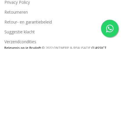
Privacy Policy
Retourneren
Retour- en garantiebeleid
Suggestie klacht
Verzendcondities
Belevenis op je Bruiloft
2022 ONTWERP & REALISATIE
CLASSICT
We gebruiken cookies om uw ervaring op onze website te
verbeteren. Door op deze website te surfen, gaat u akkoord met ons
gebruik van cookies
ACCEPT
Winkel
Filters
0
Verlanglijst
0
items
Cart
Mijn account