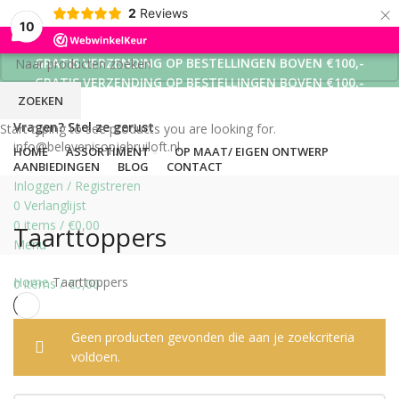
×
2
Reviews
10
GRATIS VERZENDING OP BESTELLINGEN BOVEN €100,-
GRATIS VERZENDING OP BESTELLINGEN BOVEN €100,-
ZOEKEN
GRATIS VERZENDING OP BESTELLINGEN BOVEN €100,-
Vragen? Stel ze gerust
Start typing to see products you are looking for.
info@belevenisopjebruiloft.nl
HOME
ASSORTIMENT
OP MAAT/ EIGEN ONTWERP
AANBIEDINGEN
BLOG
CONTACT
Inloggen / Registreren
0
Verlanglijst
0
items
/
€
0,00
Taarttoppers
Menu
Home
Taarttoppers
0
items
/
€
0,00
Geen producten gevonden die aan je zoekcriteria
voldoen.