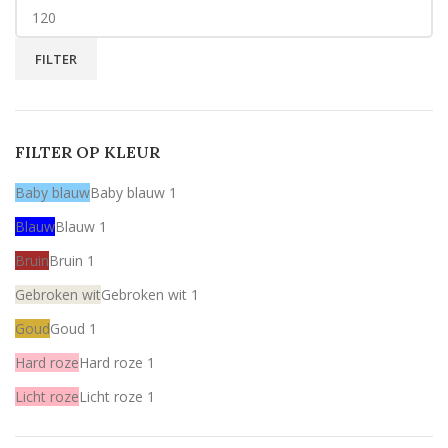
FILTER
FILTER OP KLEUR
Baby blauw
Baby blauw
1
Blauw
Blauw
1
Bruin
Bruin
1
Gebroken wit
Gebroken wit
1
Goud
Goud
1
Hard roze
Hard roze
1
Licht roze
Licht roze
1
Mint
Mint
1