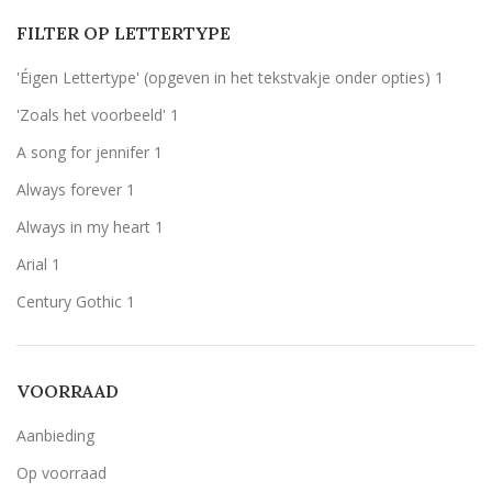
Rood
Rood
1
FILTER OP LETTERTYPE
Wit
Wit
1
'Éigen Lettertype' (opgeven in het tekstvakje onder opties)
1
Zilver
Zilver
1
'Zoals het voorbeeld'
1
A song for jennifer
1
Always forever
1
Always in my heart
1
Arial
1
Century Gothic
1
Geen belettering
1
Lavenderia
1
VOORRAAD
LillyBelle
1
Aanbieding
Lucida handwriting
1
Op voorraad
Monotype corosiva
1