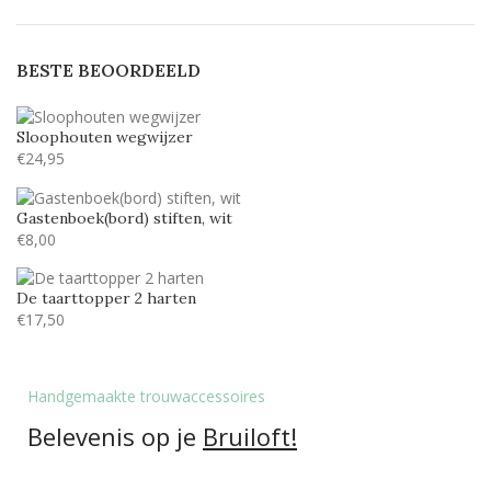
Stea
1
BESTE BEOORDEELD
Stencil
1
Sloophouten wegwijzer
€
24,95
Gastenboek(bord) stiften, wit
€
8,00
De taarttopper 2 harten
€
17,50
Handgemaakte trouwaccessoires
Belevenis op je
Bruiloft!