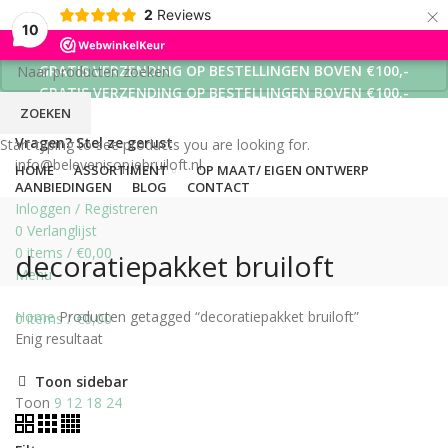
×
2
Reviews
10
GRATIS VERZENDING OP BESTELLINGEN BOVEN €100,-
GRATIS VERZENDING OP BESTELLINGEN BOVEN €100,-
ZOEKEN
GRATIS VERZENDING OP BESTELLINGEN BOVEN €100,-
Vragen? Stel ze gerust
Start typing to see products you are looking for.
info@belevenisopjebruiloft.nl
HOME
ASSORTIMENT
OP MAAT/ EIGEN ONTWERP
AANBIEDINGEN
BLOG
CONTACT
Inloggen / Registreren
0
Verlanglijst
0
items
/
€
0,00
decoratiepakket bruiloft
Menu
Home
Producten getagged “decoratiepakket bruiloft”
0
items
/
€
0,00
Enig resultaat
Toon sidebar
Toon
9
12
18
24