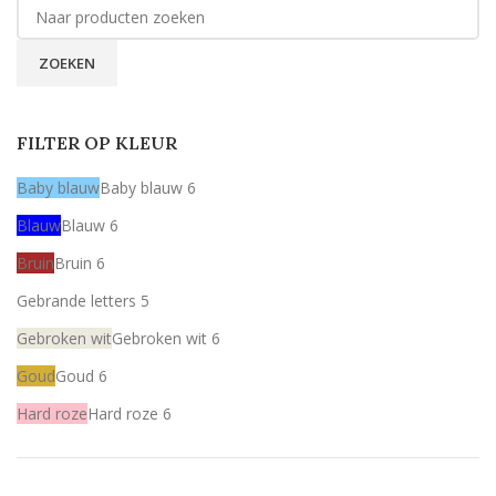
ZOEKEN
FILTER OP KLEUR
Baby blauw
Baby blauw
6
Blauw
Blauw
6
Bruin
Bruin
6
Gebrande letters
5
Gebroken wit
Gebroken wit
6
Goud
Goud
6
Hard roze
Hard roze
6
Licht roze
Licht roze
6
Mint
Mint
6