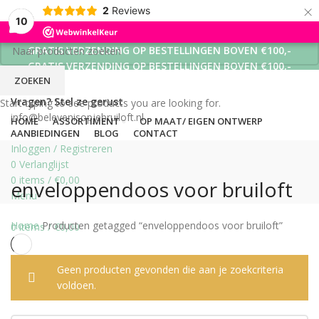
×
2
Reviews
10
GRATIS VERZENDING OP BESTELLINGEN BOVEN €100,-
GRATIS VERZENDING OP BESTELLINGEN BOVEN €100,-
ZOEKEN
GRATIS VERZENDING OP BESTELLINGEN BOVEN €100,-
Vragen? Stel ze gerust
Start typing to see products you are looking for.
info@belevenisopjebruiloft.nl
HOME
ASSORTIMENT
OP MAAT/ EIGEN ONTWERP
AANBIEDINGEN
BLOG
CONTACT
Inloggen / Registreren
0
Verlanglijst
0
items
/
€
0,00
enveloppendoos voor bruiloft
Menu
Home
Producten getagged “enveloppendoos voor bruiloft”
0
items
/
€
0,00
Geen producten gevonden die aan je zoekcriteria
voldoen.