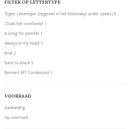
FILTER OP LETTERTYPE
Rood
Rood
6
'Éigen Lettertype' (opgeven in het tekstvakje onder opties)
6
Wit
Wit
6
'Zoals het voorbeeld'
1
Zilver
Zilver
6
A song for jennifer
1
Always in my heart
1
Arial
2
Back to Black
5
Bernard MT Condensed
1
Breetty
1
Candlescript demo version
1
VOORRAAD
Century Gothic
6
Aanbieding
Geen belettering
1
Op voorraad
Lavenderia
6