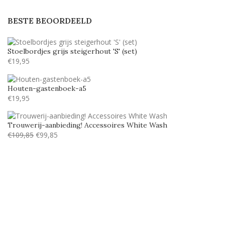
LillyBelle
1
BESTE BEOORDEELD
Lucida handwriting
6
Monotype corosiva
6
Stoelbordjes grijs steigerhout 'S' (set)
Stea
1
€
19,95
Stencil
6
Houten-gastenboek-a5
Tamarillo JF
5
€
19,95
Trouwerij-aanbieding! Accessoires White Wash
€
109,85
€
99,85