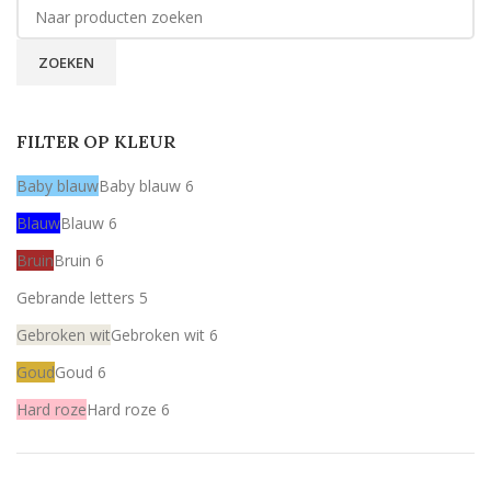
ZOEKEN
FILTER OP KLEUR
Baby blauw
Baby blauw
6
Blauw
Blauw
6
Bruin
Bruin
6
Gebrande letters
5
Gebroken wit
Gebroken wit
6
Goud
Goud
6
Hard roze
Hard roze
6
Licht roze
Licht roze
6
Mint
Mint
6