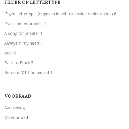
FILTER OP LETTERTYPE
Rood
Rood
6
'Éigen Lettertype' (opgeven in het tekstvakje onder opties)
6
Wit
Wit
6
'Zoals het voorbeeld'
1
Zilver
Zilver
6
A song for jennifer
1
Always in my heart
1
Arial
2
Back to Black
5
Bernard MT Condensed
1
Breetty
1
Candlescript demo version
1
VOORRAAD
Century Gothic
6
Aanbieding
Geen belettering
1
Op voorraad
Lavenderia
6