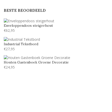
LillyBelle
1
BESTE BEOORDEELD
Lucida handwriting
6
Monotype corosiva
6
Enveloppendoos steigerhout
Stea
1
€
62,95
Stencil
6
Industrial Tekstbord
Tamarillo JF
5
€
27,95
Houten Gastenboek Groene Decoratie
€
24,95