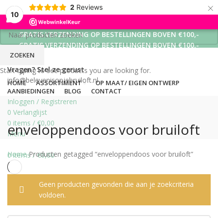
×
2
Reviews
10
GRATIS VERZENDING OP BESTELLINGEN BOVEN €100,-
GRATIS VERZENDING OP BESTELLINGEN BOVEN €100,-
ZOEKEN
GRATIS VERZENDING OP BESTELLINGEN BOVEN €100,-
Vragen? Stel ze gerust
Start typing to see products you are looking for.
info@belevenisopjebruiloft.nl
HOME
ASSORTIMENT
OP MAAT/ EIGEN ONTWERP
AANBIEDINGEN
BLOG
CONTACT
Inloggen / Registreren
0
Verlanglijst
0
items
/
€
0,00
enveloppendoos voor bruiloft
Menu
Home
Producten getagged “enveloppendoos voor bruiloft”
0
items
/
€
0,00
Geen producten gevonden die aan je zoekcriteria
voldoen.