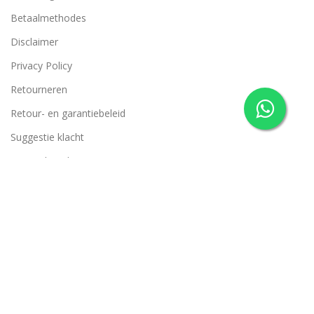
Betaalmethodes
Disclaimer
Privacy Policy
Retourneren
Retour- en garantiebeleid
Suggestie klacht
Verzendcondities
Belevenis op je Bruiloft
2022 ONTWERP & REALISATIE
CLASSICT
We gebruiken cookies om uw ervaring op onze website te
verbeteren. Door op deze website te surfen, gaat u akkoord met ons
gebruik van cookies
ACCEPT
Winkel
Filters
0
Verlanglijst