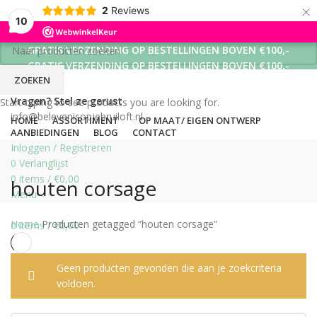
×
2
Reviews
10
GRATIS VERZENDING OP BESTELLINGEN BOVEN €100,-
GRATIS VERZENDING OP BESTELLINGEN BOVEN €100,-
ZOEKEN
GRATIS VERZENDING OP BESTELLINGEN BOVEN €100,-
Vragen? Stel ze gerust
Start typing to see products you are looking for.
info@belevenisopjebruiloft.nl
HOME
ASSORTIMENT
OP MAAT/ EIGEN ONTWERP
AANBIEDINGEN
BLOG
CONTACT
Inloggen / Registreren
0
Verlanglijst
0
items
/
€
0,00
houten corsage
Menu
Home
Producten getagged “houten corsage”
0
items
/
€
0,00
Geen producten gevonden die aan je zoekcriteria
voldoen.