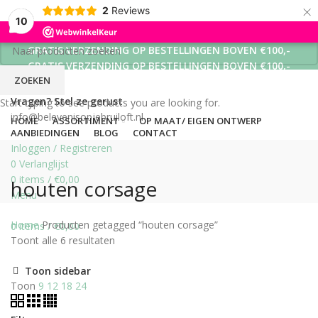
×
2
Reviews
10
GRATIS VERZENDING OP BESTELLINGEN BOVEN €100,-
GRATIS VERZENDING OP BESTELLINGEN BOVEN €100,-
ZOEKEN
GRATIS VERZENDING OP BESTELLINGEN BOVEN €100,-
Vragen? Stel ze gerust
Start typing to see products you are looking for.
info@belevenisopjebruiloft.nl
HOME
ASSORTIMENT
OP MAAT/ EIGEN ONTWERP
AANBIEDINGEN
BLOG
CONTACT
Inloggen / Registreren
0
Verlanglijst
0
items
/
€
0,00
houten corsage
Menu
Home
Producten getagged “houten corsage”
0
items
/
€
0,00
Toont alle 6 resultaten
Toon sidebar
Toon
9
12
18
24