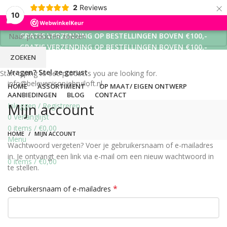
×
2
Reviews
10
GRATIS VERZENDING OP BESTELLINGEN BOVEN €100,-
GRATIS VERZENDING OP BESTELLINGEN BOVEN €100,-
ZOEKEN
GRATIS VERZENDING OP BESTELLINGEN BOVEN €100,-
Vragen? Stel ze gerust
Start typing to see products you are looking for.
info@belevenisopjebruiloft.nl
HOME
ASSORTIMENT
OP MAAT/ EIGEN ONTWERP
AANBIEDINGEN
BLOG
CONTACT
Mijn account
Inloggen / Registreren
0
Verlanglijst
0
items
/
€
0,00
HOME
MIJN ACCOUNT
Menu
Wachtwoord vergeten? Voer je gebruikersnaam of e-mailadres
in. Je ontvangt een link via e-mail om een nieuw wachtwoord in
0
items
/
€
0,00
te stellen.
*
Gebruikersnaam of e-mailadres