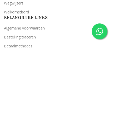
Wegwijzers
Welkomstbord
BELANGRIJKE LINKS
Algemene voorwaarden
Bestelling traceren
Betaalmethodes
Disclaimer
Privacy Policy
Retourneren
Retour- en garantiebeleid
Suggestie klacht
Verzendcondities
Belevenis op je Bruiloft
2022 ONTWERP & REALISATIE
CLASSICT
We gebruiken cookies om uw ervaring op onze website te