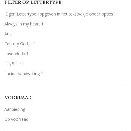
FILTER OP LETTERTYPE
Rood
Rood
3
'Éigen Lettertype' (opgeven in het tekstvakje onder opties)
1
Wit
Wit
3
Always in my heart
1
Zilver
Zilver
3
Arial
1
Century Gothic
1
Lavenderia
1
LillyBelle
1
Lucida handwriting
1
Monotype corosiva
1
Stea
1
VOORRAAD
Stencil
1
Aanbieding
Op voorraad