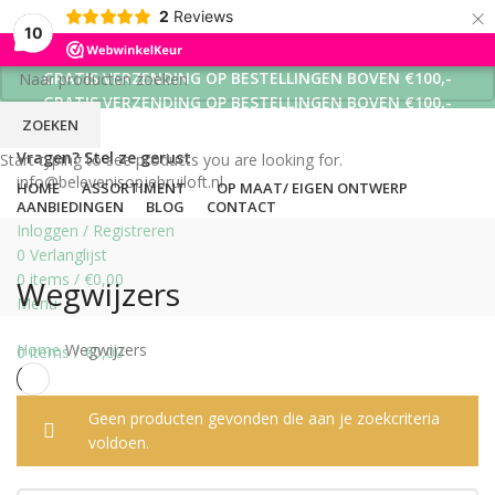
×
2
Reviews
10
GRATIS VERZENDING OP BESTELLINGEN BOVEN €100,-
GRATIS VERZENDING OP BESTELLINGEN BOVEN €100,-
ZOEKEN
GRATIS VERZENDING OP BESTELLINGEN BOVEN €100,-
Vragen? Stel ze gerust
Start typing to see products you are looking for.
info@belevenisopjebruiloft.nl
HOME
ASSORTIMENT
OP MAAT/ EIGEN ONTWERP
AANBIEDINGEN
BLOG
CONTACT
Inloggen / Registreren
0
Verlanglijst
0
items
/
€
0,00
Wegwijzers
Menu
Home
Wegwijzers
0
items
/
€
0,00
Geen producten gevonden die aan je zoekcriteria
voldoen.