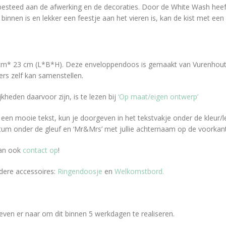
steed aan de afwerking en de decoraties. Door de White Wash heeft he
binnen is en lekker een feestje aan het vieren is, kan de kist met een
m* 23 cm (L*B*H). Deze enveloppendoos is gemaakt van Vurenhout, 
ters zelf kan samenstellen.
jkheden daarvoor zijn, is te lezen bij
‘Op maat/eigen ontwerp’
en mooie tekst, kun je doorgeven in het tekstvakje onder de kleur/le
atum onder de gleuf en ‘Mr&Mrs’ met jullie achternaam op de voorkant
dan ook
contact op
!
dere accessoires:
Ringendoosje
en
Welkomstbord.
even er naar om dit binnen 5 werkdagen te realiseren.