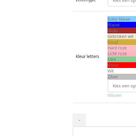
Baby blauw
Blauw
Bruin
Gebroken wit
Goud
Hard roze
Licht roze
Kleur letters
Mint
Rood
Wit
Zilver
Wissen