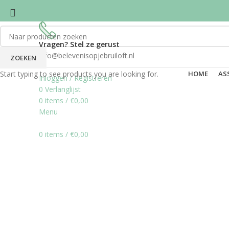
Vragen? Stel ze gerust
info@belevenisopjebruiloft.nl
ZOEKEN
Start typing to see products you are looking for.
HOME
AS
Inloggen / Registreren
0
Verlanglijst
0
items
/
€
0,00
Menu
0
items
/
€
0,00
Click to enlarge