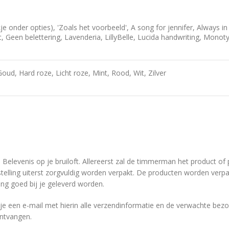
kje onder opties), 'Zoals het voorbeeld', A song for jennifer, Always 
 Geen belettering, Lavenderia, LillyBelle, Lucida handwriting, Monoty
ud, Hard roze, Licht roze, Mint, Rood, Wit, Zilver
n Belevenis op je bruiloft. Allereerst zal de timmerman het product o
elling uiterst zorgvuldig worden verpakt. De producten worden verpa
ing goed bij je geleverd worden.
e een e-mail met hierin alle verzendinformatie en de verwachte bezor
ontvangen.