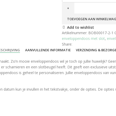
TOEVOEGEN AAN WINKELWA
Add to wishlist
Artikelnummer:
BOB00017-2-1
enveloppendoos met slot
,
envel
Share:
ESCHRIJVING
AANVULLENDE INFORMATIE
VERZENDING & BEZORG
kt. Zo’n mooie enveloppendoos wil je toch op jullie huwelijk? Gee
r scharnieren en een slotbeugel heeft. Dit geeft een exclusieve uitstr
ppendoos is geheel te personaliseren. Jullie enveloppendoos van vur
en datum kun je invullen in het tekstvakje, onder de opties. De opties 