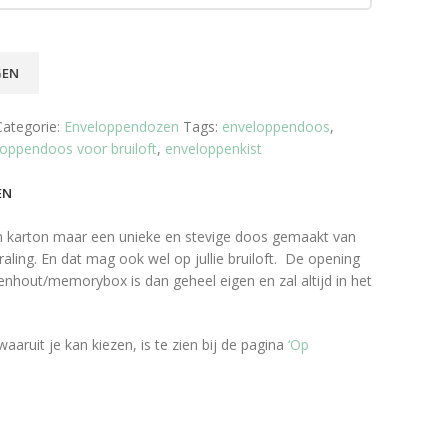
GEN
Categorie:
Enveloppendozen
Tags:
enveloppendoos
,
oppendoos voor bruiloft
,
enveloppenkist
EN
n karton maar een unieke en stevige doos gemaakt van
aling.
En dat mag ook wel op jullie bruiloft. De opening
enhout/memorybox is dan geheel eigen en zal altijd in het
waaruit je kan kiezen, is te zien bij de pagina
‘Op