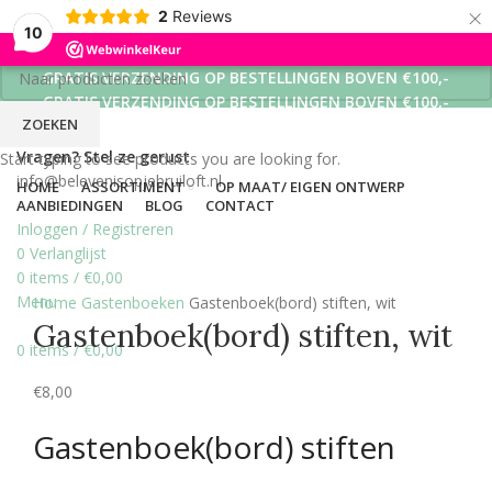
×
2
Reviews
10
GRATIS VERZENDING OP BESTELLINGEN BOVEN €100,-
GRATIS VERZENDING OP BESTELLINGEN BOVEN €100,-
ZOEKEN
GRATIS VERZENDING OP BESTELLINGEN BOVEN €100,-
Vragen? Stel ze gerust
Start typing to see products you are looking for.
info@belevenisopjebruiloft.nl
HOME
ASSORTIMENT
OP MAAT/ EIGEN ONTWERP
AANBIEDINGEN
BLOG
CONTACT
Inloggen / Registreren
0
Verlanglijst
0
items
/
€
0,00
Click to enlarge
Menu
Home
Gastenboeken
Gastenboek(bord) stiften, wit
Gastenboek(bord) stiften, wit
0
items
/
€
0,00
€
8,00
Gastenboek(bord) stiften