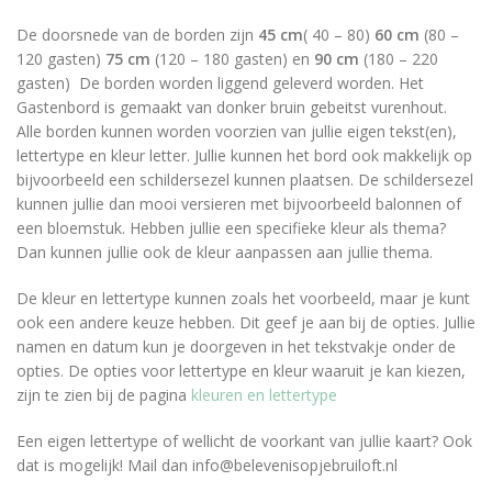
De doorsnede van de borden zijn
45 cm
( 40 – 80)
60 cm
(80 –
120 gasten)
75 cm
(120 – 180 gasten) en
90 cm
(180 – 220
gasten) De borden worden liggend geleverd worden. Het
Gastenbord is gemaakt van donker bruin gebeitst vurenhout.
Alle borden kunnen worden voorzien van jullie eigen tekst(en),
lettertype en kleur letter. Jullie kunnen het bord ook makkelijk op
bijvoorbeeld een schildersezel kunnen plaatsen. De schildersezel
kunnen jullie dan mooi versieren met bijvoorbeeld balonnen of
een bloemstuk. Hebben jullie een specifieke kleur als thema?
Dan kunnen jullie ook de kleur aanpassen aan jullie thema.
De kleur en lettertype kunnen zoals het voorbeeld, maar je kunt
ook een andere keuze hebben. Dit geef je aan bij de opties. Jullie
namen en datum kun je doorgeven in het tekstvakje onder de
opties. De opties voor lettertype en kleur waaruit je kan kiezen,
zijn te zien bij de pagina
kleuren en lettertype
Een eigen lettertype of wellicht de voorkant van jullie kaart? Ook
dat is mogelijk! Mail dan info@belevenisopjebruiloft.nl