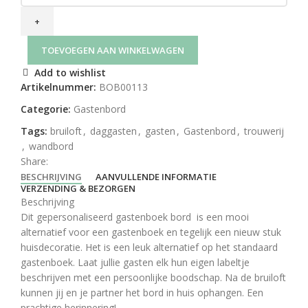
TOEVOEGEN AAN WINKELWAGEN
Add to wishlist
Artikelnummer:
BOB00113
Categorie:
Gastenbord
Tags:
bruiloft
,
daggasten
,
gasten
,
Gastenbord
,
trouwerij
,
wandbord
Share:
BESCHRIJVING
AANVULLENDE INFORMATIE
VERZENDING & BEZORGEN
Beschrijving
Dit gepersonaliseerd gastenboek bord is een mooi
alternatief voor een gastenboek en tegelijk een nieuw stuk
huisdecoratie. Het is een leuk alternatief op het standaard
gastenboek. Laat jullie gasten elk hun eigen labeltje
beschrijven met een persoonlijke boodschap. Na de bruiloft
kunnen jij en je partner het bord in huis ophangen. Een
prachtige herinnering!