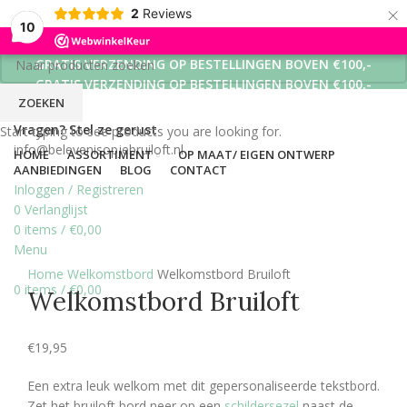
×
2
Reviews
10
GRATIS VERZENDING OP BESTELLINGEN BOVEN €100,-
GRATIS VERZENDING OP BESTELLINGEN BOVEN €100,-
ZOEKEN
GRATIS VERZENDING OP BESTELLINGEN BOVEN €100,-
Vragen? Stel ze gerust
Start typing to see products you are looking for.
info@belevenisopjebruiloft.nl
HOME
ASSORTIMENT
OP MAAT/ EIGEN ONTWERP
AANBIEDINGEN
BLOG
CONTACT
Inloggen / Registreren
0
Verlanglijst
0
items
/
€
0,00
Menu
Click to enlarge
Home
Welkomstbord
Welkomstbord Bruiloft
0
items
/
€
0,00
Welkomstbord Bruiloft
€
19,95
Een extra leuk welkom met dit gepersonaliseerde tekstbord.
Zet het bruiloft bord neer op een
schildersezel
naast de