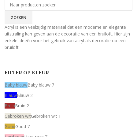
ZOEKEN
Acryl is een veelzijdig materiaal dat een moderne en elegante
uitstraling kan geven aan de decoratie van een bruiloft. Hier zijn
enkele ideeën voor het gebruik van acryl als decoratie op een
bruiloft
FILTER OP KLEUR
Baby blauw
Baby blauw
7
Blauw
Blauw
2
Bruin
Bruin
2
Gebroken wit
Gebroken wit
1
Goud
Goud
7
Hard roze
Hard roze
7