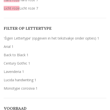
Licht roze
Licht roze
7
Mint
Mint
7
Rood
Rood
2
FILTER OP LETTERTYPE
Wit
Wit
1
'Éigen Lettertype' (opgeven in het tekstvakje onder opties)
1
Zilver
Zilver
2
Arial
1
Olijfgroen (zoals het voorbeeld)
Olijfgroen (zoals het voorbeeld)
5
Back to Black
1
zwart
zwart
6
Century Gothic
1
Lavenderia
1
Lucida handwriting
1
Monotype corosiva
1
Stencil
1
Tamarillo JF
1
VOORRAAD