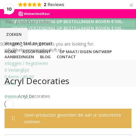
×
2
Reviews
10
GRATIS VERZENDING OP BESTELLINGEN BOVEN €100,-
GRATIS VERZENDING OP BESTELLINGEN BOVEN €100,-
ZOEKEN
GRATIS VERZENDING OP BESTELLINGEN BOVEN €100,-
Vragen? Stel ze gerust
Start typing to see products you are looking for.
info@belevenisopjebruiloft.nl
HOME
ASSORTIMENT
OP MAAT/ EIGEN ONTWERP
AANBIEDINGEN
BLOG
CONTACT
Inloggen / Registreren
0
Verlanglijst
0
items
/
€
0,00
Acryl Decoraties
Menu
Home
Acryl Decoraties
0
items
/
€
0,00
Geen producten gevonden die aan je zoekcriteria
voldoen.