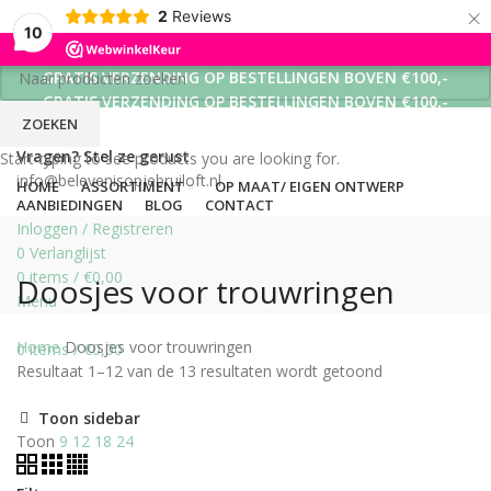
×
2
Reviews
10
GRATIS VERZENDING OP BESTELLINGEN BOVEN €100,-
GRATIS VERZENDING OP BESTELLINGEN BOVEN €100,-
ZOEKEN
GRATIS VERZENDING OP BESTELLINGEN BOVEN €100,-
Vragen? Stel ze gerust
Start typing to see products you are looking for.
info@belevenisopjebruiloft.nl
HOME
ASSORTIMENT
OP MAAT/ EIGEN ONTWERP
AANBIEDINGEN
BLOG
CONTACT
Inloggen / Registreren
0
Verlanglijst
0
items
/
€
0,00
Doosjes voor trouwringen
Menu
Home
Doosjes voor trouwringen
0
items
/
€
0,00
Resultaat 1–12 van de 13 resultaten wordt getoond
Toon sidebar
Toon
9
12
18
24