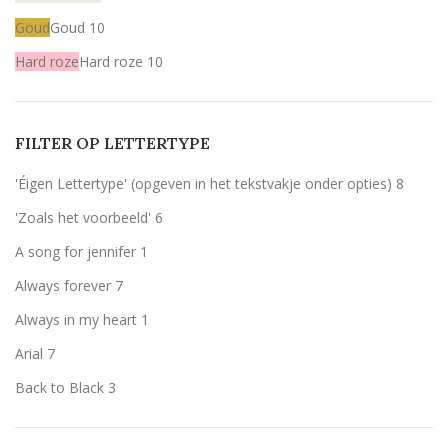
Goud
Goud
10
Hard roze
Hard roze
10
Licht roze
Licht roze
10
Mint
Mint
10
FILTER OP LETTERTYPE
Rood
Rood
10
'Éigen Lettertype' (opgeven in het tekstvakje onder opties)
8
Wit
Wit
10
'Zoals het voorbeeld'
6
Zilver
Zilver
10
A song for jennifer
1
zwart
zwart
1
Always forever
7
Always in my heart
1
Arial
7
Back to Black
3
Bernard MT Condensed
1