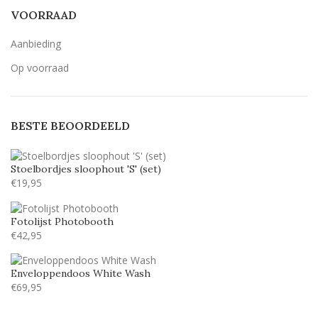
Breetty
1
VOORRAAD
Candlescript demo version
1
Aanbieding
Century Gothic
10
Op voorraad
Geen belettering
3
Lavenderia
10
BESTE BEOORDEELD
LillyBelle
7
Lucida handwriting
10
Stoelbordjes sloophout 'S' (set)
Monotype corosiva
10
€
19,95
Stea
7
Fotolijst Photobooth
Stencil
10
€
42,95
Tamarillo JF
3
Enveloppendoos White Wash
€
69,95