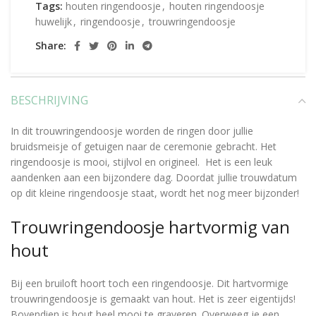
Tags:
houten ringendoosje
,
houten ringendoosje
huwelijk
,
ringendoosje
,
trouwringendoosje
Share:
BESCHRIJVING
In dit trouwringendoosje worden de ringen door jullie
bruidsmeisje of getuigen naar de ceremonie gebracht. Het
ringendoosje is mooi, stijlvol en origineel. Het is een leuk
aandenken aan een bijzondere dag. Doordat jullie trouwdatum
op dit kleine ringendoosje staat, wordt het nog meer bijzonder!
Trouwringendoosje hartvormig van
hout
Bij een bruiloft hoort toch een ringendoosje. Dit hartvormige
trouwringendoosje is gemaakt van hout. Het is zeer eigentijds!
Bovendien is hout heel mooi te graveren. Overweeg je een