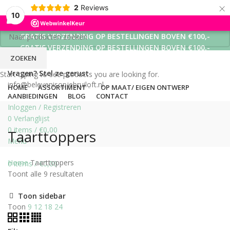
×
2
Reviews
10
GRATIS VERZENDING OP BESTELLINGEN BOVEN €100,-
GRATIS VERZENDING OP BESTELLINGEN BOVEN €100,-
ZOEKEN
GRATIS VERZENDING OP BESTELLINGEN BOVEN €100,-
Vragen? Stel ze gerust
Start typing to see products you are looking for.
info@belevenisopjebruiloft.nl
HOME
ASSORTIMENT
OP MAAT/ EIGEN ONTWERP
AANBIEDINGEN
BLOG
CONTACT
Inloggen / Registreren
0
Verlanglijst
0
items
/
€
0,00
Taarttoppers
Menu
Home
Taarttoppers
0
items
/
€
0,00
Toont alle 9 resultaten
Toon sidebar
Toon
9
12
18
24