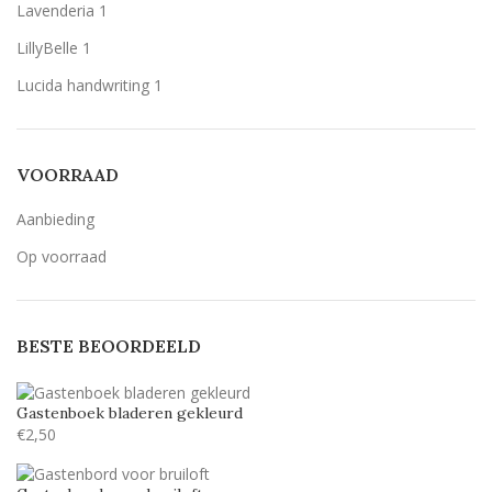
Lavenderia
1
LillyBelle
1
Lucida handwriting
1
Monotype corosiva
1
Stea
1
VOORRAAD
Stencil
1
Aanbieding
Op voorraad
BESTE BEOORDEELD
Gastenboek bladeren gekleurd
€
2,50