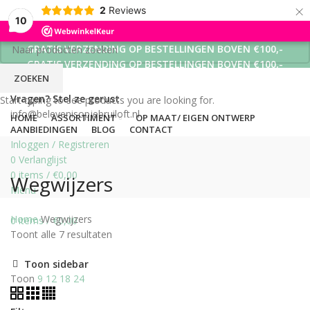
×
2
Reviews
10
GRATIS VERZENDING OP BESTELLINGEN BOVEN €100,-
GRATIS VERZENDING OP BESTELLINGEN BOVEN €100,-
ZOEKEN
GRATIS VERZENDING OP BESTELLINGEN BOVEN €100,-
Vragen? Stel ze gerust
Start typing to see products you are looking for.
info@belevenisopjebruiloft.nl
HOME
ASSORTIMENT
OP MAAT/ EIGEN ONTWERP
AANBIEDINGEN
BLOG
CONTACT
Inloggen / Registreren
0
Verlanglijst
0
items
/
€
0,00
Wegwijzers
Menu
Home
Wegwijzers
0
items
/
€
0,00
Toont alle 7 resultaten
Toon sidebar
Toon
9
12
18
24