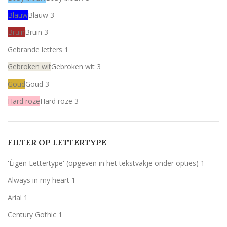
Blauw
Blauw
3
Bruin
Bruin
3
Gebrande letters
1
Gebroken wit
Gebroken wit
3
Goud
Goud
3
Hard roze
Hard roze
3
Licht roze
Licht roze
3
Mint
Mint
3
FILTER OP LETTERTYPE
Rood
Rood
3
'Éigen Lettertype' (opgeven in het tekstvakje onder opties)
1
Wit
Wit
3
Always in my heart
1
Zilver
Zilver
3
Arial
1
Century Gothic
1