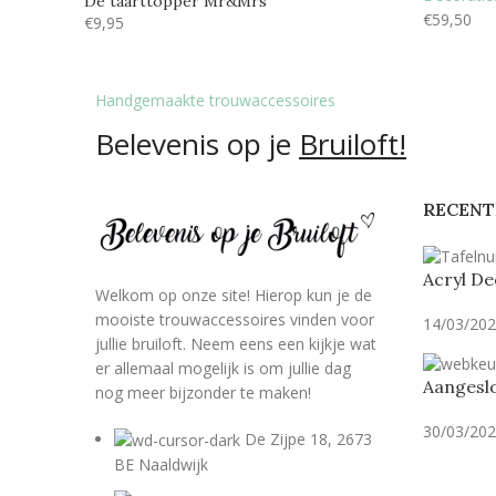
De taarttopper Mr&Mrs
€
59,50
€
9,95
Handgemaakte trouwaccessoires
Belevenis op je
Bruiloft!
RECENT
Acryl De
Welkom op onze site! Hierop kun je de
mooiste trouwaccessoires vinden voor
14/03/20
jullie bruiloft. Neem eens een kijkje wat
er allemaal mogelijk is om jullie dag
Aangeslo
nog meer bijzonder te maken!
30/03/20
De Zijpe 18, 2673
BE Naaldwijk