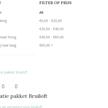
Y
FILTER OP PRIJS
it
All
ating
€
0,00
-
€
20,00
€
20,00
-
€
40,00
g naar hoog
€
40,00
-
€
60,00
g naar laag
€
60,00
+
tie pakket Bruiloft
 en versiering voor bruiloft