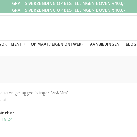
GRATIS VERZENDING OP BESTELLINGEN BOVEN €100,-
GRATIS VERZENDING OP BESTELLINGEN BOVEN €100,-
GRATIS VERZENDING OP BESTELLINGEN BOVEN €100,-
SORTIMENT
OP MAAT/ EIGEN ONTWERP
AANBIEDINGEN
BLOG
ducten getagged “slinger Mr&Mrs”
taat
sidebar
2
18
24