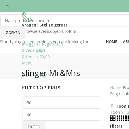
Vragen? Stel ze gerust
info@belevenisopjebruiloft.nl
ZOEKEN
Start typing to see products you are looking for.
HOME
AS
Inloggen / Registreren
0
Verlanglijst
0
items
/
€
0,00
Menu
slinger Mr&Mrs
0
items
/
€
0,00
FILTER OP PRIJS
Home
Pro
Enig resul
Toon 
Toon
9
1
Filters
FILTER