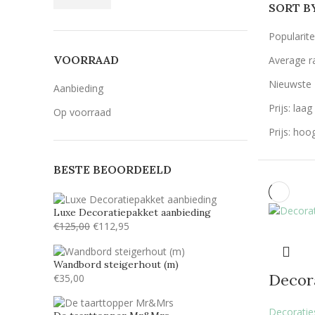
SORT B
Popularite
VOORRAAD
Average r
Nieuwste
Aanbieding
Prijs: laa
Op voorraad
Prijs: hoo
BESTE BEOORDEELD
Luxe Decoratiepakket aanbieding
€
125,00
€
112,95
Wandbord steigerhout (m)
Decora
€
35,00
Decoraties