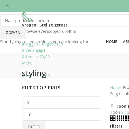
Vragen? Stel ze gerust
info@belevenisopjebruiloft.nl
ZOEKEN
Start typing to see products you are looking for.
HOME
AS
Inloggen / Registreren
0
Verlanglijst
0
items
/
€
0,00
Menu
styling
0
items
/
€
0,00
FILTER OP PRIJS
Home
Pro
Enig resul
Toon 
Toon
9
1
Filters
FILTER