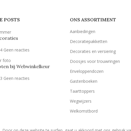
E POSTS
ONS ASSORTIMENT
Aanbiedingen
coraties
Decoratiepakketten
24
Geen reacties
Decoraties en versiering
Doosjes voor trouwringen
ten bij Webwinkelkeur
Enveloppendozen
23
Geen reacties
Gastenboeken
Taarttoppers
Wegwijzers
Welkomstbord
. Door op deze website te surfen, gaat u akkoord met ons gebruik v