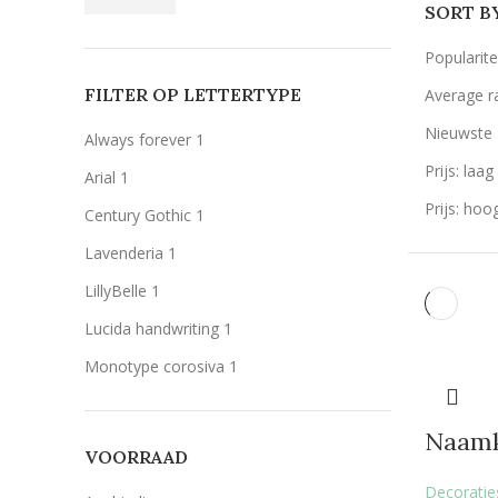
SORT B
Popularite
FILTER OP LETTERTYPE
Average r
Nieuwste
Always forever
1
Prijs: laa
Arial
1
Prijs: hoo
Century Gothic
1
Lavenderia
1
LillyBelle
1
Lucida handwriting
1
Monotype corosiva
1
Stea
1
Naamk
Stencil
1
VOORRAAD
Decoraties