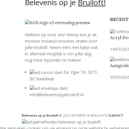
Belevenis op je
Bruiloft!
RECENT
Welkom op onze site! Hierop kun je de
Acryl De
mooiste trouwaccessoires vinden voor
jullie bruiloft. Neem eens een kijkje wat
14/03/20
er allemaal mogelijk is om jullie dag
nog meer bijzonder te maken!
Aangeslo
De Zijpe 18, 2673
30/03/20
BE Naaldwijk
info@belevenisopjebruiloft.nl
Belevenis op je Bruiloft
2022 ONTWERP & REALISATIE
CLASSICT
We gebruiken cookies om uw ervaring op onze website te verbeteren