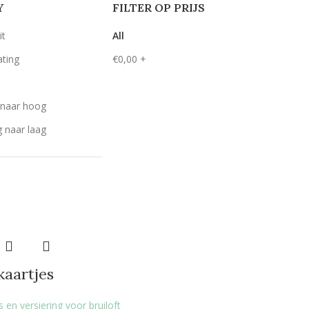
Y
FILTER OP PRIJS
it
All
ating
€
0,00
+
g naar hoog
g naar laag
aartjes
 en versiering voor bruiloft