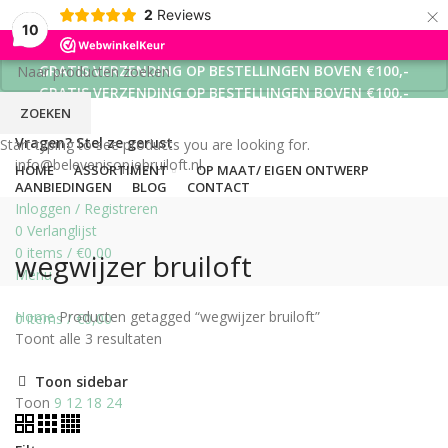
×
2
Reviews
10
GRATIS VERZENDING OP BESTELLINGEN BOVEN €100,-
GRATIS VERZENDING OP BESTELLINGEN BOVEN €100,-
ZOEKEN
GRATIS VERZENDING OP BESTELLINGEN BOVEN €100,-
Vragen? Stel ze gerust
Start typing to see products you are looking for.
info@belevenisopjebruiloft.nl
HOME
ASSORTIMENT
OP MAAT/ EIGEN ONTWERP
AANBIEDINGEN
BLOG
CONTACT
Inloggen / Registreren
0
Verlanglijst
0
items
/
€
0,00
wegwijzer bruiloft
Menu
Home
Producten getagged “wegwijzer bruiloft”
0
items
/
€
0,00
Toont alle 3 resultaten
Toon sidebar
Toon
9
12
18
24