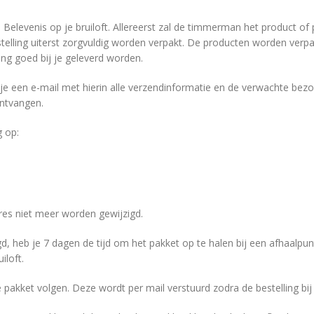
n Belevenis op je bruiloft. Allereerst zal de timmerman het product o
elling uiterst zorgvuldig worden verpakt. De producten worden verpa
ing goed bij je geleverd worden.
e een e-mail met hierin alle verzendinformatie en de verwachte bezor
ontvangen.
g op:
adres niet meer worden gewijzigd.
gd, heb je 7 dagen de tijd om het pakket op te halen bij een afhaalpu
iloft.
pakket volgen. Deze wordt per mail verstuurd zodra de bestelling b