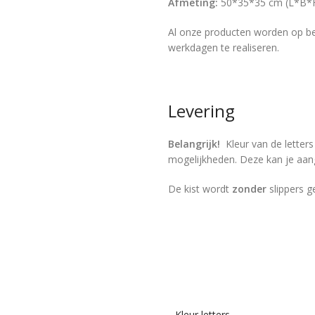
Afmeting:
50*35*35 cm (L*B*
Al onze producten worden op bes
werkdagen te realiseren.
Levering
Belangrijk
!
Kleur van de letter
mogelijkheden. Deze kan je aang
De kist wordt
zonder
slippers g
Kleur letters