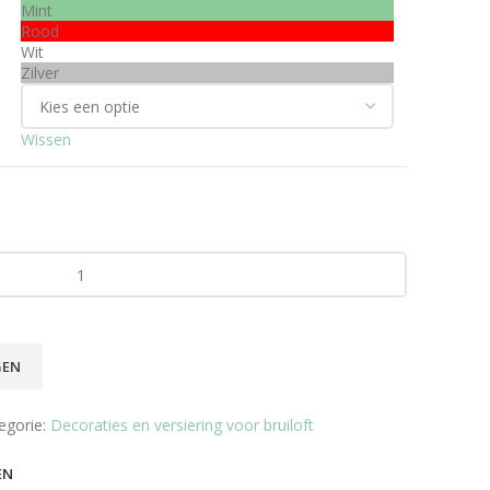
Mint
Rood
Wit
Zilver
Wissen
GEN
egorie:
Decoraties en versiering voor bruiloft
EN