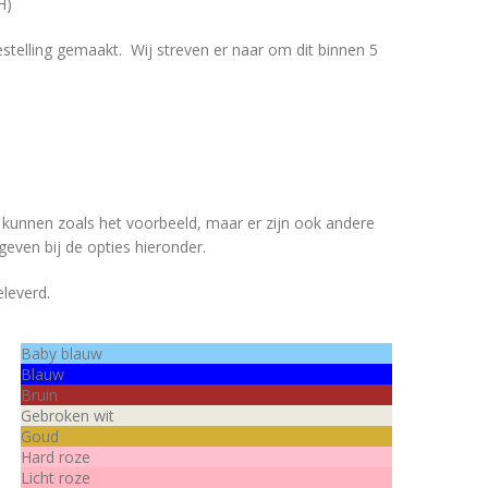
H)
telling gemaakt. Wij streven er naar om dit binnen 5
s kunnen zoals het voorbeeld, maar er zijn ook andere
even bij de opties hieronder.
eleverd.
Baby blauw
Blauw
Bruin
Gebroken wit
Goud
Hard roze
Licht roze