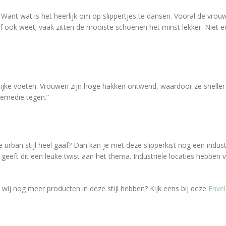
oft! Want wat is het heerlijk om op slippertjes te dansen. Vooral de 
elf ook weet; vaak zitten de mooiste schoenen het minst lekker. Niet e
nlijke voeten. Vrouwen zijn hoge hakken ontwend, waardoor ze sneller p
 remedie tegen.”
de urban stijl heel gaaf? Dan kan je met deze slipperkist nog een indu
, geeft dit een leuke twist aan het thema. Industriële locaties hebben
t wij nog meer producten in deze stijl hebben? Kijk eens bij deze
Enve