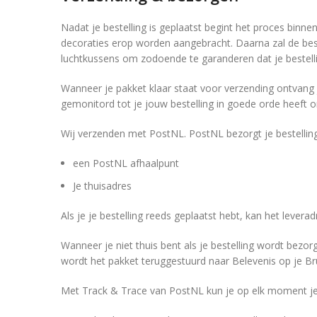
Nadat je bestelling is geplaatst begint het proces binne
decoraties erop worden aangebracht. Daarna zal de best
luchtkussens om zodoende te garanderen dat je bestell
Wanneer je pakket klaar staat voor verzending ontvang j
gemonitord tot je jouw bestelling in goede orde heeft 
Wij verzenden met PostNL. PostNL bezorgt je bestellin
een PostNL afhaalpunt
Je thuisadres
Als je je bestelling reeds geplaatst hebt, kan het lever
Wanneer je niet thuis bent als je bestelling wordt bezor
wordt het pakket teruggestuurd naar Belevenis op je Bru
Met Track & Trace van PostNL kun je op elk moment je 