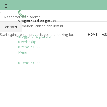
Vragen? Stel ze gerust
info@belevenisopjebruiloft.nl
ZOEKEN
Start typing to see products you are looking for.
HOME
AS
Inloggen / Registreren
0
Verlanglijst
0
items
/
€
0,00
Menu
0
items
/
€
0,00
Click to enlarge