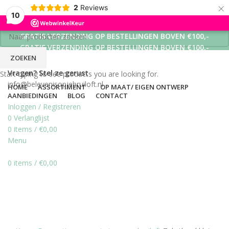
×
2
Reviews
10
GRATIS VERZENDING OP BESTELLINGEN BOVEN €100,-
GRATIS VERZENDING OP BESTELLINGEN BOVEN €100,-
ZOEKEN
GRATIS VERZENDING OP BESTELLINGEN BOVEN €100,-
Vragen? Stel ze gerust
Start typing to see products you are looking for.
info@belevenisopjebruiloft.nl
HOME
ASSORTIMENT
OP MAAT/ EIGEN ONTWERP
AANBIEDINGEN
BLOG
CONTACT
Inloggen / Registreren
0
Verlanglijst
0
items
/
€
0,00
Menu
0
items
/
€
0,00
Click to enlarge