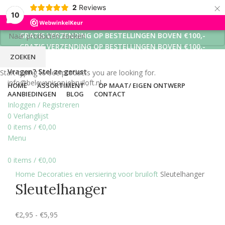
×
2
Reviews
10
GRATIS VERZENDING OP BESTELLINGEN BOVEN €100,-
GRATIS VERZENDING OP BESTELLINGEN BOVEN €100,-
ZOEKEN
GRATIS VERZENDING OP BESTELLINGEN BOVEN €100,-
Vragen? Stel ze gerust
Start typing to see products you are looking for.
info@belevenisopjebruiloft.nl
HOME
ASSORTIMENT
OP MAAT/ EIGEN ONTWERP
AANBIEDINGEN
BLOG
CONTACT
Inloggen / Registreren
0
Verlanglijst
0
items
/
€
0,00
Menu
0
items
/
€
0,00
Click to enlarge
Home
Decoraties en versiering voor bruiloft
Sleutelhanger
Sleutelhanger
€
2,95
-
€
5,95