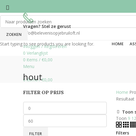
Vragen? Stel ze gerust
info@belevenisopjebruiloft.nl
ZOEKEN
Start typing to see products you are looking for.
HOME
AS
Inloggen / Registreren
0
Verlanglijst
0
items
/
€
0,00
Menu
hout
0
items
/
€
0,00
FILTER OP PRIJS
Home
Pro
Resultaat
Toon 
Toon
9
1
Filters
FILTER