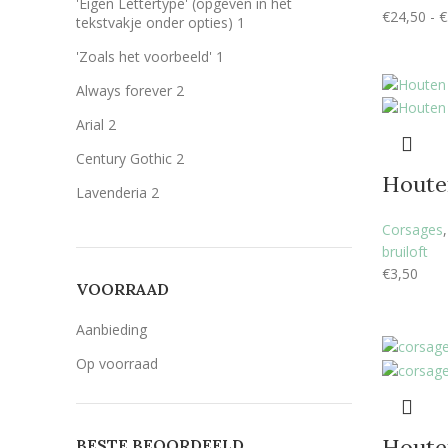
'Éigen Lettertype' (opgeven in het
€
24,50
-
€
Wit
Wit
1
tekstvakje onder opties)
1
Zilver
Zilver
1
'Zoals het voorbeeld'
1
Always forever
2
Arial
2
Century Gothic
2
Houte
Lavenderia
2
LillyBelle
2
Corsages
bruiloft
Lucida handwriting
2
€
3,50
VOORRAAD
Monotype corosiva
2
Stea
2
Aanbieding
Stencil
2
Op voorraad
Houte
BESTE BEOORDEELD