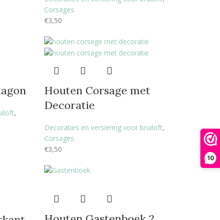
Corsages
€
3,50
xagon
Houten Corsage met
Decoratie
iloft
,
Decoraties en versiering voor bruiloft
,
Corsages
€
3,50
10
Houten Gastenboek 2
rkant