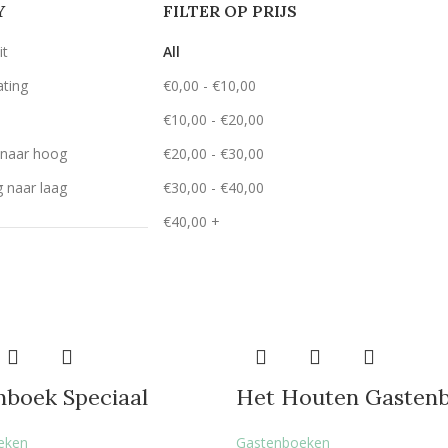
Y
FILTER OP PRIJS
it
All
ating
€
0,00
-
€
10,00
€
10,00
-
€
20,00
g naar hoog
€
20,00
-
€
30,00
g naar laag
€
30,00
-
€
40,00
€
40,00
+
nboek Speciaal
Het Houten Gasten
eken
Gastenboeken