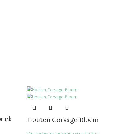
boek
Houten Corsage Bloem
Decoraties en versiering voor bruiloft
,