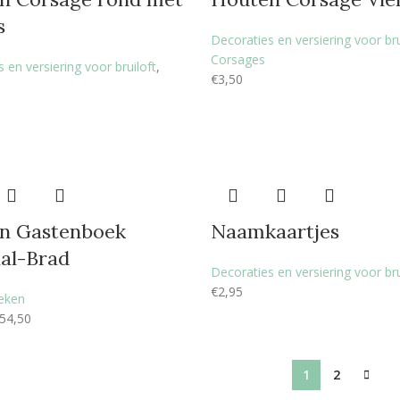
s
Decoraties en versiering voor bru
Corsages
 en versiering voor bruiloft
,
€
3,50
n Gastenboek
Naamkaartjes
al-Brad
Decoraties en versiering voor bru
€
2,95
eken
54,50
1
2