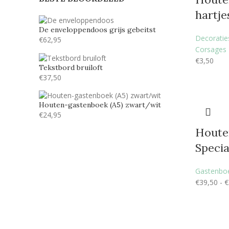
hartje
De enveloppendoos grijs gebeitst
Decoraties
€
62,95
Corsages
€
3,50
Tekstbord bruiloft
€
37,50
Houten-gastenboek (A5) zwart/wit
€
24,95
Houte
Specia
Gastenbo
€
39,50
-
€