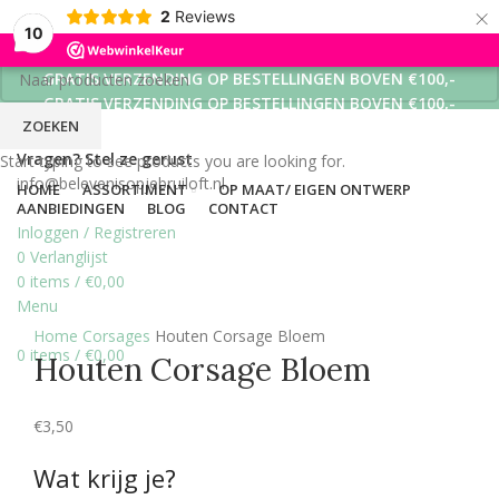
×
2
Reviews
10
GRATIS VERZENDING OP BESTELLINGEN BOVEN €100,-
GRATIS VERZENDING OP BESTELLINGEN BOVEN €100,-
ZOEKEN
GRATIS VERZENDING OP BESTELLINGEN BOVEN €100,-
Vragen? Stel ze gerust
Start typing to see products you are looking for.
info@belevenisopjebruiloft.nl
HOME
ASSORTIMENT
OP MAAT/ EIGEN ONTWERP
AANBIEDINGEN
BLOG
CONTACT
Inloggen / Registreren
0
Verlanglijst
0
items
/
€
0,00
Menu
Click to enlarge
Home
Corsages
Houten Corsage Bloem
0
items
/
€
0,00
Houten Corsage Bloem
€
3,50
Wat krijg je?