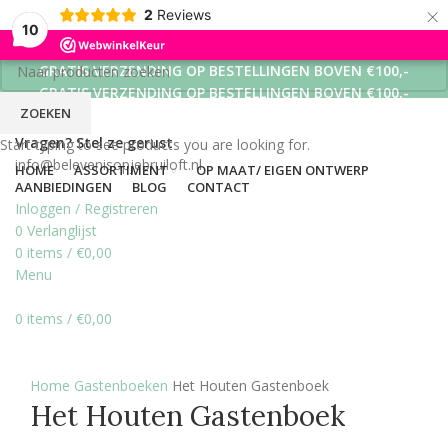
×
2
Reviews
10
GRATIS VERZENDING OP BESTELLINGEN BOVEN €100,-
GRATIS VERZENDING OP BESTELLINGEN BOVEN €100,-
ZOEKEN
GRATIS VERZENDING OP BESTELLINGEN BOVEN €100,-
Vragen? Stel ze gerust
Start typing to see products you are looking for.
info@belevenisopjebruiloft.nl
HOME
ASSORTIMENT
OP MAAT/ EIGEN ONTWERP
AANBIEDINGEN
BLOG
CONTACT
Inloggen / Registreren
0
Verlanglijst
0
items
/
€
0,00
Menu
0
items
/
€
0,00
Click to enlarge
Home
Gastenboeken
Het Houten Gastenboek
Het Houten Gastenboek