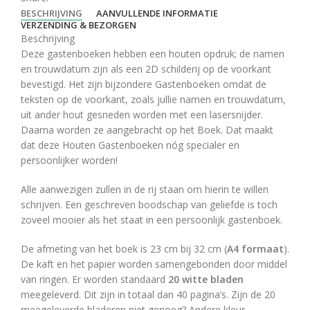
BESCHRIJVING
AANVULLENDE INFORMATIE
VERZENDING & BEZORGEN
Beschrijving
Deze gastenboeken hebben een houten opdruk; de namen
en trouwdatum zijn als een 2D schilderij op de voorkant
bevestigd. Het zijn bijzondere Gastenboeken omdat de
teksten op de voorkant, zoals jullie namen en trouwdatum,
uit ander hout gesneden worden met een lasersnijder.
Daarna worden ze aangebracht op het Boek. Dat maakt
dat deze Houten Gastenboeken nóg specialer en
persoonlijker worden!
Alle aanwezigen zullen in de rij staan om hierin te willen
schrijven. Een geschreven boodschap van geliefde is toch
zoveel mooier als het staat in een persoonlijk gastenboek.
De afmeting van het boek is 23 cm bij 32 cm (
A4 formaat
).
De kaft en het papier worden samengebonden door middel
van ringen. Er worden standaard
20 witte bladen
meegeleverd. Dit zijn in totaal dan 40 pagina’s. Zijn de 20
meegeleverde bladeren niet genoeg? Andere kleur