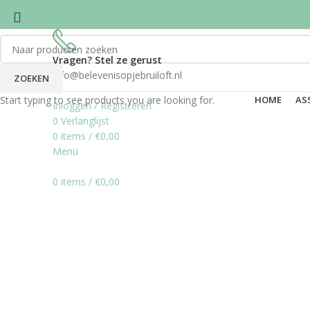
Vragen? Stel ze gerust
info@belevenisopjebruiloft.nl
ZOEKEN
Start typing to see products you are looking for.
HOME
AS
Inloggen / Registreren
0
Verlanglijst
0
items
/
€
0,00
Menu
Click to enlarge
0
items
/
€
0,00