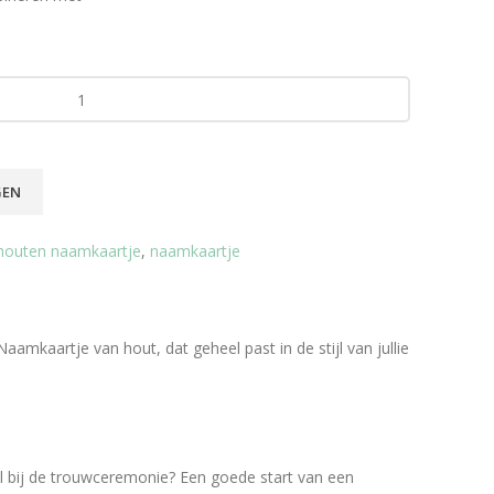
GEN
houten naamkaartje
,
naamkaartje
amkaartje van hout, dat geheel past in de stijl van jullie
el bij de trouwceremonie? Een goede start van een