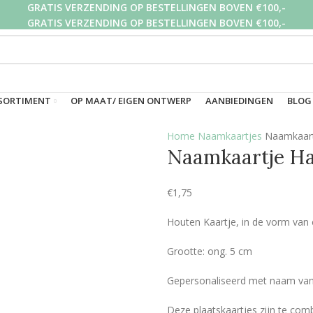
GRATIS VERZENDING OP BESTELLINGEN BOVEN €100,-
GRATIS VERZENDING OP BESTELLINGEN BOVEN €100,-
GRATIS VERZENDING OP BESTELLINGEN BOVEN €100,-
SORTIMENT
OP MAAT/ EIGEN ONTWERP
AANBIEDINGEN
BLOG
Home
Naamkaartjes
Naamkaart
Naamkaartje Ha
€
1,75
Houten Kaartje, in de vorm van 
Grootte: ong. 5 cm
Gepersonaliseerd met naam van d
Deze plaatskaartjes zijn te com