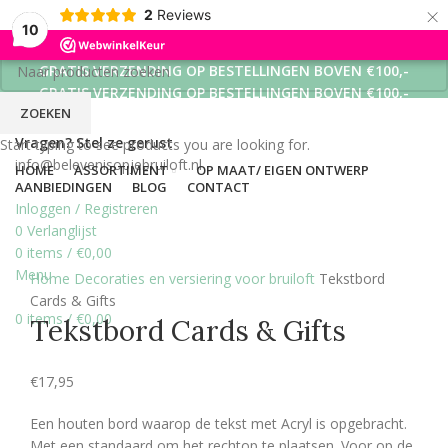
×
2
Reviews
10
GRATIS VERZENDING OP BESTELLINGEN BOVEN €100,-
GRATIS VERZENDING OP BESTELLINGEN BOVEN €100,-
ZOEKEN
GRATIS VERZENDING OP BESTELLINGEN BOVEN €100,-
Vragen? Stel ze gerust
Start typing to see products you are looking for.
info@belevenisopjebruiloft.nl
HOME
ASSORTIMENT
OP MAAT/ EIGEN ONTWERP
AANBIEDINGEN
BLOG
CONTACT
Inloggen / Registreren
0
Verlanglijst
0
items
/
€
0,00
Click to enlarge
Menu
Home
Decoraties en versiering voor bruiloft
Tekstbord
Cards & Gifts
0
items
/
€
0,00
Tekstbord Cards & Gifts
€
17,95
Een houten bord waarop de tekst met Acryl is opgebracht.
Met een standaard om het rechtop te plaatsen. Voor op de