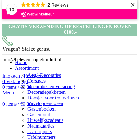
×
2
Reviews
10
GRATIS VERZENDING OP BESTELLINGEN BOVEN
€100,-
GRATIS VERZENDING OP BESTELLINGEN BOVEN
€100,-
Vragen? Stel ze gerust
GRATIS VERZENDING OP BESTELLINGEN BOVEN
info@belevenisopjebruiloft.nl
Home
€100,-
Assortiment
Acryl Decoraties
Inloggen / Registreren
Corsages
0
Verlanglijst
Decoraties en versiering
0
items
/
€
0,00
Decoratiepakketten
Menu
Doosjes voor trouwringen
Enveloppendozen
0
items
/
€
0,00
Gastenboeken
Gastenbord
Huwelijkscadeaus
Naamkaartjes
Taarttoppers
Tafelnummers