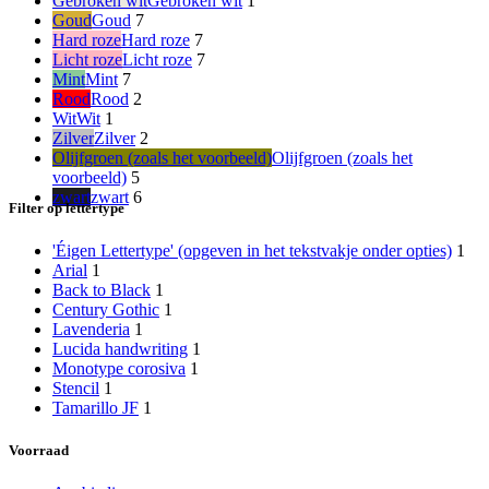
Gebroken wit
Gebroken wit
1
Goud
Goud
7
Hard roze
Hard roze
7
Licht roze
Licht roze
7
Mint
Mint
7
Rood
Rood
2
Wit
Wit
1
Zilver
Zilver
2
Olijfgroen (zoals het voorbeeld)
Olijfgroen (zoals het
voorbeeld)
5
zwart
zwart
6
Filter op lettertype
'Éigen Lettertype' (opgeven in het tekstvakje onder opties)
1
Arial
1
Back to Black
1
Century Gothic
1
Lavenderia
1
Lucida handwriting
1
Monotype corosiva
1
Stencil
1
Tamarillo JF
1
Voorraad