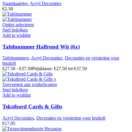
Naamkaartjes
,
Acryl Decoraties
€
2,50
Opties selecteren
Snel bekijken
Add to wishlist
Tafelnummer Halfrond Wit (6x)
Tafelnummers
,
Acryl Decoraties
,
Decoraties en versiering voor
bruiloft
€
27,50
-
€
37,50
Prijsklasse: €27,50 tot €37,50
Toevoegen aan winkelwagen
Snel bekijken
Add to wishlist
Tekstbord Cards & Gifts
Acryl Decoraties
,
Decoraties en versiering voor bruiloft
€
17,95