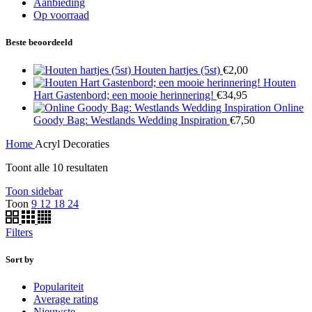
Aanbieding
Op voorraad
Beste beoordeeld
Houten hartjes (5st)
€
2,00
Houten
Hart Gastenbord; een mooie herinnering!
€
34,95
Online
Goody Bag: Westlands Wedding Inspiration
€
7,50
Home
Acryl Decoraties
Toont alle 10 resultaten
Toon sidebar
Toon
9
12
18
24
Filters
Sort by
Populariteit
Average rating
Nieuwste