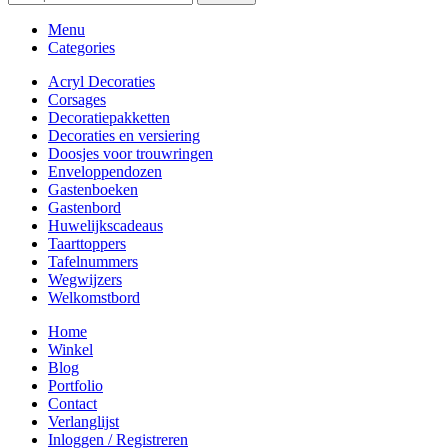
Menu
Categories
Acryl Decoraties
Corsages
Decoratiepakketten
Decoraties en versiering
Doosjes voor trouwringen
Enveloppendozen
Gastenboeken
Gastenbord
Huwelijkscadeaus
Taarttoppers
Tafelnummers
Wegwijzers
Welkomstbord
Home
Winkel
Blog
Portfolio
Contact
Verlanglijst
Inloggen / Registreren