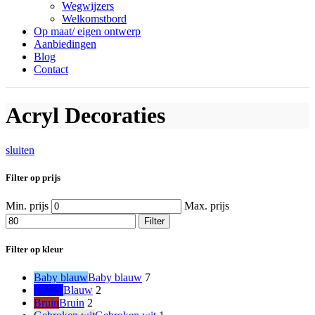
Wegwijzers
Welkomstbord
Op maat/ eigen ontwerp
Aanbiedingen
Blog
Contact
Acryl Decoraties
sluiten
Filter op prijs
Min. prijs
Max. prijs
Filter
Filter op kleur
Baby blauw
Baby blauw
7
Blauw
Blauw
2
Bruin
Bruin
2