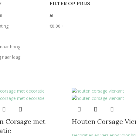
Y
FILTER OP PRIJS
it
All
ating
€
0,00
+
g naar hoog
g naar laag
n Corsage met
Houten Corsage Vie
atie
Decoraties en versiering voor bru