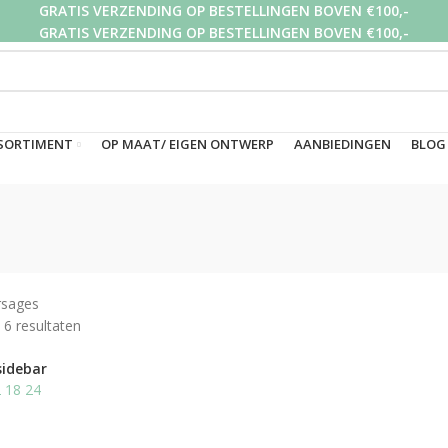
GRATIS VERZENDING OP BESTELLINGEN BOVEN €100,-
GRATIS VERZENDING OP BESTELLINGEN BOVEN €100,-
GRATIS VERZENDING OP BESTELLINGEN BOVEN €100,-
SORTIMENT
OP MAAT/ EIGEN ONTWERP
AANBIEDINGEN
BLOG
rsages
 6 resultaten
sidebar
2
18
24