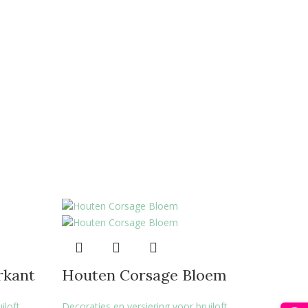
rkant
Houten Corsage Bloem
iloft
,
Decoraties en versiering voor bruiloft
,