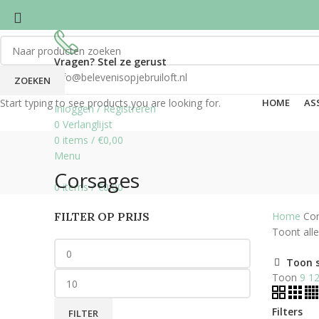
Vragen? Stel ze gerust
info@belevenisopjebruiloft.nl
ZOEKEN
Start typing to see products you are looking for.
HOME
AS
Inloggen / Registreren
0
Verlanglijst
0
items
/
€
0,00
Menu
Corsages
0
items
/
€
0,00
FILTER OP PRIJS
Home
Co
Toont alle
Toon 
Toon
9
1
Filters
FILTER