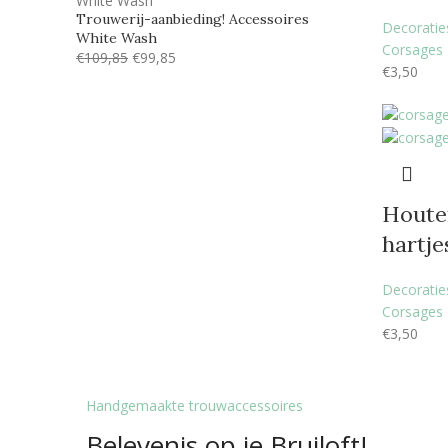
Trouwerij-aanbieding! Accessoires
Decoraties
White Wash
Corsages
€
109,85
€
99,85
€
3,50
Houte
hartje
Decoraties
Corsages
€
3,50
Handgemaakte trouwaccessoires
Belevenis op je
Bruiloft!