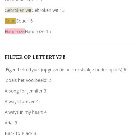
Gebroken wit
Gebroken wit
13
Goud
Goud
16
Hard roze
Hard roze
15
Licht roze
Licht roze
15
Mint
Mint
15
FILTER OP LETTERTYPE
Rood
Rood
15
'Éigen Lettertype' (opgeven in het tekstvakje onder opties)
6
Wit
Wit
15
'Zoals het voorbeeld'
2
Zilver
Zilver
15
A song for jennifer
3
Olijfgroen (zoals het voorbeeld)
Olijfgroen (zoals het voorbeeld)
1
Always forever
4
zwart
zwart
1
Always in my heart
4
Arial
9
Back to Black
3