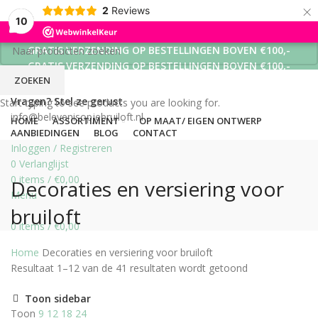
×
2
Reviews
10
GRATIS VERZENDING OP BESTELLINGEN BOVEN €100,-
GRATIS VERZENDING OP BESTELLINGEN BOVEN €100,-
ZOEKEN
GRATIS VERZENDING OP BESTELLINGEN BOVEN €100,-
Vragen? Stel ze gerust
Start typing to see products you are looking for.
info@belevenisopjebruiloft.nl
HOME
ASSORTIMENT
OP MAAT/ EIGEN ONTWERP
AANBIEDINGEN
BLOG
CONTACT
Inloggen / Registreren
0
Verlanglijst
0
items
/
€
0,00
Decoraties en versiering voor
Menu
bruiloft
0
items
/
€
0,00
Home
Decoraties en versiering voor bruiloft
Resultaat 1–12 van de 41 resultaten wordt getoond
Toon sidebar
Toon
9
12
18
24