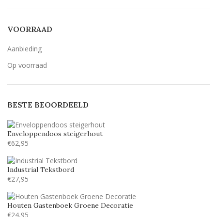
Bernard MT Condensed
1
Breetty
1
VOORRAAD
Candlescript demo version
1
Aanbieding
Century Gothic
9
Op voorraad
Geen belettering
2
Lavenderia
9
BESTE BEOORDEELD
LillyBelle
6
Lucida handwriting
9
Enveloppendoos steigerhout
Monotype corosiva
9
€
62,95
Stea
6
Industrial Tekstbord
Stencil
9
€
27,95
Tamarillo JF
3
Houten Gastenboek Groene Decoratie
€
24,95