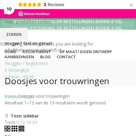
×
2
Reviews
10
GRATIS VERZENDING OP BESTELLINGEN BOVEN €100,-
GRATIS VERZENDING OP BESTELLINGEN BOVEN €100,-
ZOEKEN
GRATIS VERZENDING OP BESTELLINGEN BOVEN €100,-
Vragen? Stel ze gerust
Start typing to see products you are looking for.
info@belevenisopjebruiloft.nl
HOME
ASSORTIMENT
OP MAAT/ EIGEN ONTWERP
AANBIEDINGEN
BLOG
CONTACT
Inloggen / Registreren
0
Verlanglijst
0
items
/
€
0,00
Doosjes voor trouwringen
Menu
Home
Doosjes voor trouwringen
0
items
/
€
0,00
Resultaat 1–12 van de 13 resultaten wordt getoond
Toon sidebar
Toon
9
12
18
24