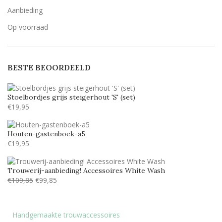
Candlescript demo version
1
Aanbieding
Century Gothic
10
Op voorraad
Geen belettering
3
Lavenderia
10
BESTE BEOORDEELD
LillyBelle
7
Lucida handwriting
10
Stoelbordjes grijs steigerhout 'S' (set)
Monotype corosiva
10
€
19,95
Stea
7
Houten-gastenboek-a5
Stencil
10
€
19,95
Tamarillo JF
3
Trouwerij-aanbieding! Accessoires White Wash
€
109,85
€
99,85
Handgemaakte trouwaccessoires