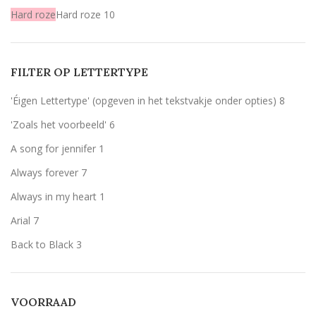
Hard roze
Hard roze
10
Licht roze
Licht roze
10
Mint
Mint
10
FILTER OP LETTERTYPE
Rood
Rood
10
'Éigen Lettertype' (opgeven in het tekstvakje onder opties)
8
Wit
Wit
10
'Zoals het voorbeeld'
6
Zilver
Zilver
10
A song for jennifer
1
zwart
zwart
1
Always forever
7
Always in my heart
1
Arial
7
Back to Black
3
Bernard MT Condensed
1
Breetty
1
VOORRAAD