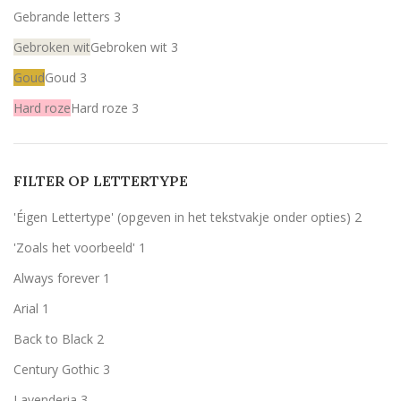
Gebrande letters
3
Gebroken wit
Gebroken wit
3
Goud
Goud
3
Hard roze
Hard roze
3
Licht roze
Licht roze
3
Mint
Mint
3
FILTER OP LETTERTYPE
Rood
Rood
3
'Éigen Lettertype' (opgeven in het tekstvakje onder opties)
2
Wit
Wit
3
'Zoals het voorbeeld'
1
Zilver
Zilver
3
Always forever
1
zwart
zwart
1
Arial
1
Back to Black
2
Century Gothic
3
Lavenderia
3