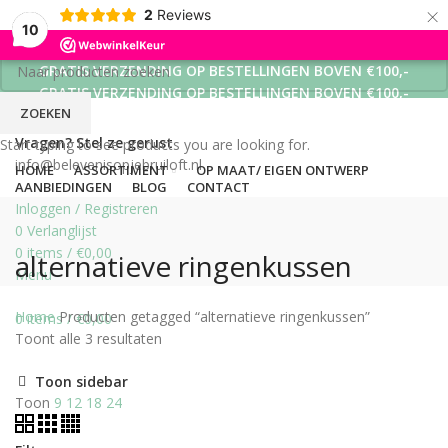
×
2
Reviews
10
GRATIS VERZENDING OP BESTELLINGEN BOVEN €100,-
GRATIS VERZENDING OP BESTELLINGEN BOVEN €100,-
ZOEKEN
GRATIS VERZENDING OP BESTELLINGEN BOVEN €100,-
Vragen? Stel ze gerust
Start typing to see products you are looking for.
info@belevenisopjebruiloft.nl
HOME
ASSORTIMENT
OP MAAT/ EIGEN ONTWERP
AANBIEDINGEN
BLOG
CONTACT
Inloggen / Registreren
0
Verlanglijst
0
items
/
€
0,00
alternatieve ringenkussen
Menu
Home
Producten getagged “alternatieve ringenkussen”
0
items
/
€
0,00
Toont alle 3 resultaten
Toon sidebar
Toon
9
12
18
24