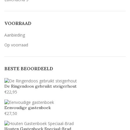
LillyBelle
1
Lucida handwriting
3
VOORRAAD
Monotype corosiva
3
Aanbieding
Stea
1
Op voorraad
Stencil
3
Tamarillo JF
2
BESTE BEOORDEELD
De Ringendoos gebruikt steigerhout
€
22,95
Eenvoudige gastenboek
€
27,50
Houten Gastenboek Speciaal-Brad