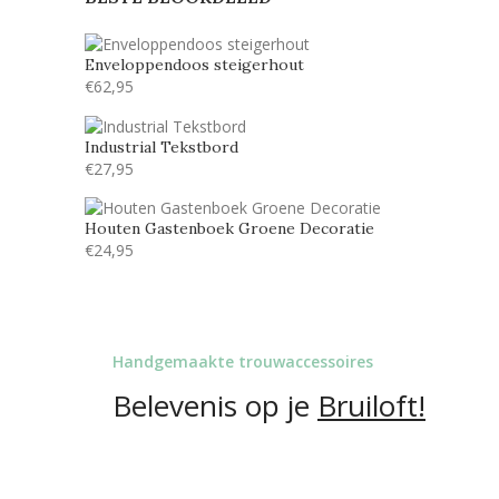
Monotype corosiva
1
Stea
1
Enveloppendoos steigerhout
€
62,95
Stencil
1
Industrial Tekstbord
€
27,95
Houten Gastenboek Groene Decoratie
€
24,95
Handgemaakte trouwaccessoires
Belevenis op je
Bruiloft!