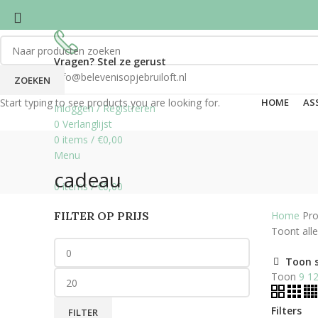
Vragen? Stel ze gerust
info@belevenisopjebruiloft.nl
ZOEKEN
Start typing to see products you are looking for.
HOME
AS
Inloggen / Registreren
0
Verlanglijst
0
items
/
€
0,00
Menu
cadeau
0
items
/
€
0,00
FILTER OP PRIJS
Home
Pro
Toont alle
Toon 
Toon
9
1
Filters
FILTER