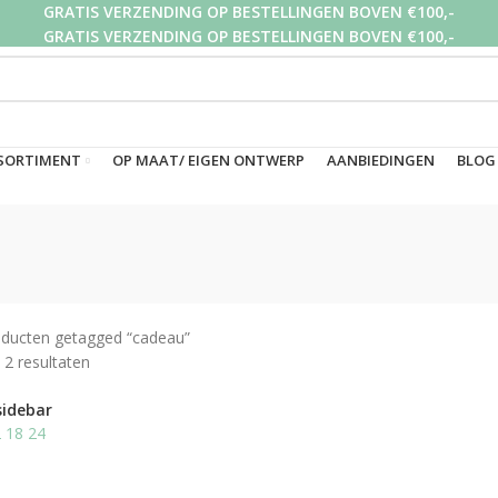
GRATIS VERZENDING OP BESTELLINGEN BOVEN €100,-
GRATIS VERZENDING OP BESTELLINGEN BOVEN €100,-
GRATIS VERZENDING OP BESTELLINGEN BOVEN €100,-
SORTIMENT
OP MAAT/ EIGEN ONTWERP
AANBIEDINGEN
BLOG
ducten getagged “cadeau”
 2 resultaten
sidebar
2
18
24