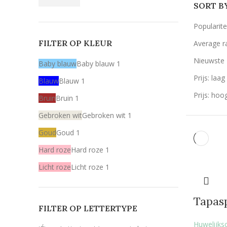
SORT B
Popularite
FILTER OP KLEUR
Average r
Nieuwste
Baby blauw
Baby blauw
1
Prijs: laa
Blauw
Blauw
1
Prijs: hoo
Bruin
Bruin
1
Gebroken wit
Gebroken wit
1
Goud
Goud
1
Hard roze
Hard roze
1
Licht roze
Licht roze
1
Mint
Mint
1
Tapas
Rood
Rood
1
FILTER OP LETTERTYPE
Wit
Wit
1
Huwelijks