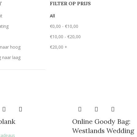
Y
FILTER OP PRIJS
it
All
ating
€
0,00
-
€
10,00
€
10,00
-
€
20,00
g naar hoog
€
20,00
+
g naar laag
plank
Online Goody Bag:
Westlands Wedding
cadeaus