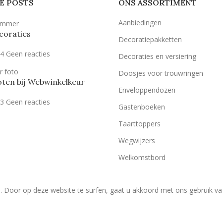
E POSTS
ONS ASSORTIMENT
Aanbiedingen
coraties
Decoratiepakketten
24
Geen reacties
Decoraties en versiering
Doosjes voor trouwringen
ten bij Webwinkelkeur
Enveloppendozen
23
Geen reacties
Gastenboeken
Taarttoppers
Wegwijzers
Welkomstbord
. Door op deze website te surfen, gaat u akkoord met ons gebruik v