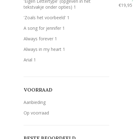
'Éigen Lettertype' (opgeven in het
€
19,95
Zilver
Zilver
1
tekstvakje onder opties)
1
'Zoals het voorbeeld'
1
A song for jennifer
1
Always forever
1
Always in my heart
1
Arial
1
Bernard MT Condensed
1
Breetty
1
VOORRAAD
Candlescript demo version
1
Century Gothic
1
Aanbieding
Lavenderia
1
Op voorraad
LillyBelle
1
Lucida handwriting
1
BESTE BEOORDEELD