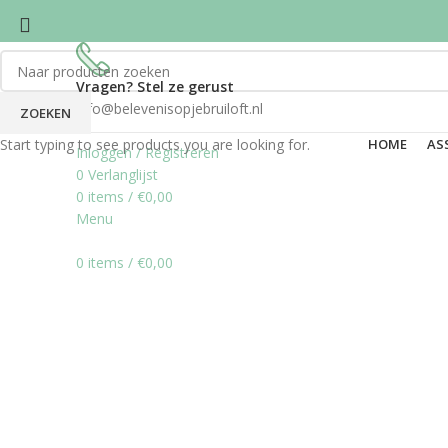
Vragen? Stel ze gerust
info@belevenisopjebruiloft.nl
ZOEKEN
Start typing to see products you are looking for.
HOME
AS
Inloggen / Registreren
0
Verlanglijst
0
items
/
€
0,00
Menu
0
items
/
€
0,00
Click to enlarge