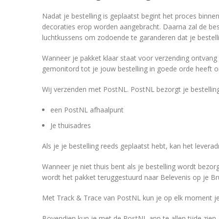
Nadat je bestelling is geplaatst begint het proces binne
decoraties erop worden aangebracht. Daarna zal de best
luchtkussens om zodoende te garanderen dat je bestell
Wanneer je pakket klaar staat voor verzending ontvang j
gemonitord tot je jouw bestelling in goede orde heeft 
Wij verzenden met PostNL. PostNL bezorgt je bestellin
een PostNL afhaalpunt
Je thuisadres
Als je je bestelling reeds geplaatst hebt, kan het lever
Wanneer je niet thuis bent als je bestelling wordt bezor
wordt het pakket teruggestuurd naar Belevenis op je Bru
Met Track & Trace van PostNL kun je op elk moment je 
Bovendien kun je met de PostNL app te allen tijde zien, w