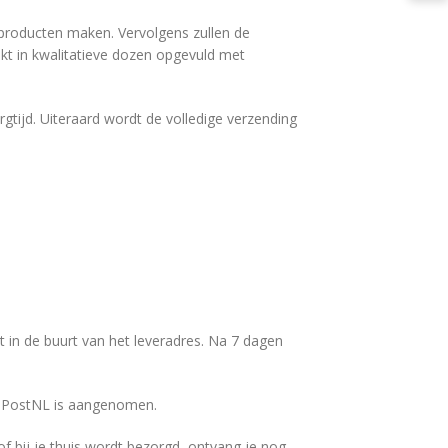
f producten maken. Vervolgens zullen de
kt in kwalitatieve dozen opgevuld met
gtijd. Uiteraard wordt de volledige verzending
nt in de buurt van het leveradres. Na 7 dagen
ij PostNL is aangenomen.
 of bij je thuis wordt bezorgd, ontvang je nog