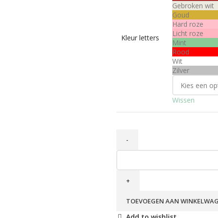
Gebroken wit
Goud
Hard roze
Licht roze
Kleur letters
Mint
Rood
Wit
Zilver
Wissen
TOEVOEGEN AAN WINKELWA
Add to wishlist