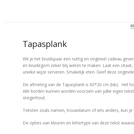
B
Tapasplank
Wil je het bruidspaar een nuttig en origineel cadeau ge
en bruidegom zeker blij weten te maken. Laat een citaat
unieke wijze serveren. Smakelijk eten. Geef deze originel
De afmeting van de Tapasplank is 60*20 cm (lxb). Het houts
Alle borden kunnen worden voorzien van jullie eigen tekst(e
steigerhout.
Teksten zoals namen, trouwdatum of iets anders, kun je in h
De opties van kleuren en lettertype van deze tekst waaruit