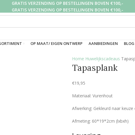
GRATIS VERZENDING OP BESTELLINGEN BOVEN €100,-
GRATIS VERZENDING OP BESTELLINGEN BOVEN €100,-
GRATIS VERZENDING OP BESTELLINGEN BOVEN €100,-
SORTIMENT
OP MAAT/ EIGEN ONTWERP
AANBIEDINGEN
BLOG
Home
Huwelijkscadeaus
Tapasp
Tapasplank
€
19,95
Materiaal: Vurenhout
Afwerking: Gekleurd naar keuz
Afmeting: 60*19*2cm (lxbxh)