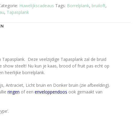
Categorie:
Huwelijkscadeaus
Tags:
Borrelplank
,
bruiloft
,
au
,
Tapasplank
EN
 Tapasplank. Deze veelzijdige Tapasplank zal de bruid
show steelt! Nu kun je kaas, brood of fruit pas echt op
n heerlijke borrelplank.
, Antraciet, Licht bruin en Donker bruin (zie afbeelding).
ullie
ringen
of een
enveloppendoos
ook gemaakt van
ype’.