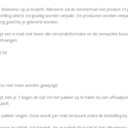
n Belevenis op je bruiloft. Allereerst zal de timmerman het product o
elling uiterst zorgvuldig worden verpakt. De producten worden verpa
ing goed bij je geleverd worden.
e een e-mail met hierin alle verzendinformatie en de verwachte bezor
ontvangen.
g op:
adres niet meer worden gewijzigd.
gd, heb je 7 dagen de tijd om het pakket op te halen bij een afhaalpu
iloft.
pakket volgen. Deze wordt per mail verstuurd zodra de bestelling b
aar je pakket zich bevindt. Als je pakket klaar ligt bij het afhaalpunt