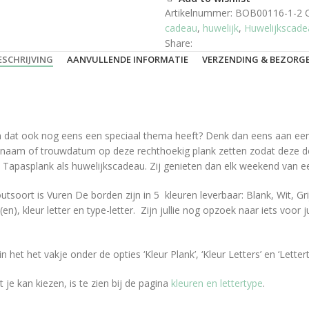
Artikelnummer:
BOB00116-1-2
cadeau
,
huwelijk
,
Huwelijkscade
Share:
ESCHRIJVING
AANVULLENDE INFORMATIE
VERZENDING & BEZORG
ven dat ook nog eens een speciaal thema heeft? Denk dan eens aan een
, naam of trouwdatum op deze rechthoekig plank zetten zodat deze de 
e Tapasplank als huwelijkscadeau. Zij genieten dan elk weekend van ee
oort is Vuren De borden zijn in 5 kleuren leverbaar: Blank, Wit, Grijs
n), kleur letter en type-letter. Zijn jullie nog opzoek naar iets voor j
et het vakje onder de opties ‘Kleur Plank’, ‘Kleur Letters’ en ‘Lettert
 je kan kiezen, is te zien bij de pagina
kleuren en lettertype
.