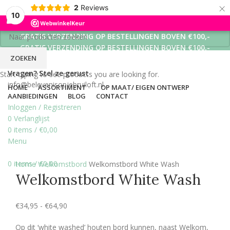
×
2
Reviews
10
GRATIS VERZENDING OP BESTELLINGEN BOVEN €100,-
GRATIS VERZENDING OP BESTELLINGEN BOVEN €100,-
ZOEKEN
GRATIS VERZENDING OP BESTELLINGEN BOVEN €100,-
Vragen? Stel ze gerust
Start typing to see products you are looking for.
info@belevenisopjebruiloft.nl
HOME
ASSORTIMENT
OP MAAT/ EIGEN ONTWERP
AANBIEDINGEN
BLOG
CONTACT
Inloggen / Registreren
0
Verlanglijst
0
items
/
€
0,00
Menu
Click to enlarge
0
items
/
€
0,00
Home
Welkomstbord
Welkomstbord White Wash
Welkomstbord White Wash
€
34,95
-
€
64,90
Op dit ‘white washed’ houten bord kunnen, naast Welkom,