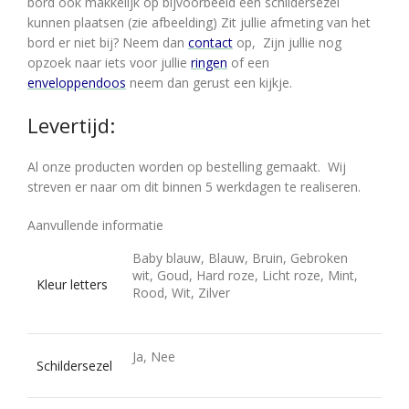
bord ook makkelijk op bijvoorbeeld een schildersezel
kunnen plaatsen (zie afbeelding) Zit jullie afmeting van het
bord er niet bij? Neem dan
contact
op, Zijn jullie nog
opzoek naar iets voor jullie
ringen
of een
enveloppendoos
neem dan gerust een kijkje.
Levertijd:
Al onze producten worden op bestelling gemaakt. Wij
streven er naar om dit binnen 5 werkdagen te realiseren.
Aanvullende informatie
Baby blauw, Blauw, Bruin, Gebroken
wit, Goud, Hard roze, Licht roze, Mint,
Kleur letters
Rood, Wit, Zilver
Ja, Nee
Schildersezel