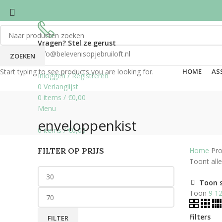
Vragen? Stel ze gerust
info@belevenisopjebruiloft.nl
ZOEKEN
Start typing to see products you are looking for.
HOME
AS
Inloggen / Registreren
0
Verlanglijst
0
items
/
€
0,00
Menu
enveloppenkist
0
items
/
€
0,00
FILTER OP PRIJS
Home
Pro
Toont alle
Toon 
Toon
9
1
Filters
FILTER