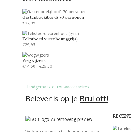
Lucida handwriting
3
Monotype corosiva
3
Gastenboek(bord) 70 personen
€
92,95
Stea
1
Stencil
3
Tekstbord vurenhout (grijs)
€
29,95
Tamarillo JF
2
Wegwijzers
€
14,50
-
€
26,50
Handgemaakte trouwaccessoires
Belevenis op je
Bruiloft!
RECENT
Welkom op onze site! Hierop kun je de