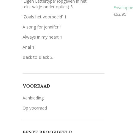
'Éigen Lettertype' (opgeven in het
Wit
Wit
3
tekstvakje onder opties)
3
Envelopp
€
62,95
Zilver
Zilver
3
'Zoals het voorbeeld'
1
A song for jennifer
1
Always in my heart
1
Arial
1
Back to Black
2
Bernard MT Condensed
1
Breetty
1
VOORRAAD
Candlescript demo version
1
Century Gothic
3
Aanbieding
Geen belettering
1
Op voorraad
Lavenderia
3
LillyBelle
1
BESTE BEOORDEELD