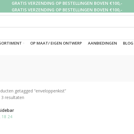
GRATIS VERZENDING OP BESTELLINGEN BOVEN €100,-
GRATIS VERZENDING OP BESTELLINGEN BOVEN €100,-
GRATIS VERZENDING OP BESTELLINGEN BOVEN €100,-
SORTIMENT
OP MAAT/ EIGEN ONTWERP
AANBIEDINGEN
BLOG
ducten getagged “enveloppenkist”
 3 resultaten
sidebar
2
18
24