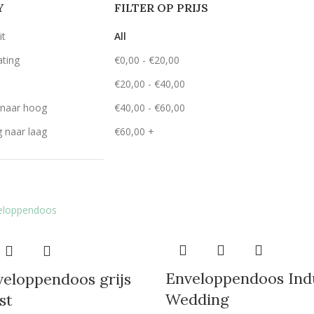
Y
FILTER OP PRIJS
it
All
ating
€
0,00
-
€
20,00
€
20,00
-
€
40,00
g naar hoog
€
40,00
-
€
60,00
g naar laag
€
60,00
+
Enveloppendoos Indu
eloppendoos grijs
Wedding
st