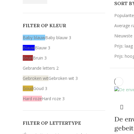
SORT B
Popularite
FILTER OP KLEUR
Average r
Nieuwste
Baby blauw
Baby blauw
3
Prijs: laa
Blauw
Blauw
3
Prijs: hoo
Bruin
Bruin
3
Gebrande letters
2
Gebroken wit
Gebroken wit
3
Goud
Goud
3
Hard roze
Hard roze
3
Licht roze
Licht roze
3
De env
Mint
Mint
3
FILTER OP LETTERTYPE
gebeit
Rood
Rood
3