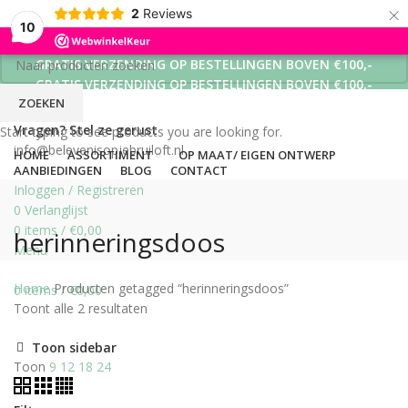
×
2
Reviews
10
GRATIS VERZENDING OP BESTELLINGEN BOVEN €100,-
GRATIS VERZENDING OP BESTELLINGEN BOVEN €100,-
ZOEKEN
GRATIS VERZENDING OP BESTELLINGEN BOVEN €100,-
Vragen? Stel ze gerust
Start typing to see products you are looking for.
info@belevenisopjebruiloft.nl
HOME
ASSORTIMENT
OP MAAT/ EIGEN ONTWERP
AANBIEDINGEN
BLOG
CONTACT
Inloggen / Registreren
0
Verlanglijst
0
items
/
€
0,00
herinneringsdoos
Menu
Home
Producten getagged “herinneringsdoos”
0
items
/
€
0,00
Toont alle 2 resultaten
Toon sidebar
Toon
9
12
18
24