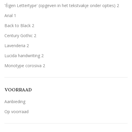
'Éigen Lettertype' (opgeven in het tekstvakje onder opties)
2
Wit
Wit
2
Arial
1
Zilver
Zilver
2
Back to Black
2
Century Gothic
2
Lavenderia
2
Lucida handwriting
2
Monotype corosiva
2
Stencil
2
Tamarillo JF
2
VOORRAAD
Aanbieding
Op voorraad