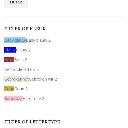
FILTER
FILTER OP KLEUR
Baby blauw
Baby blauw
2
Blauw
Blauw
2
Bruin
Bruin
2
Gebrande letters
2
Gebroken wit
Gebroken wit
2
Goud
Goud
2
Hard roze
Hard roze
2
Licht roze
Licht roze
2
Mint
Mint
2
FILTER OP LETTERTYPE
Rood
Rood
2