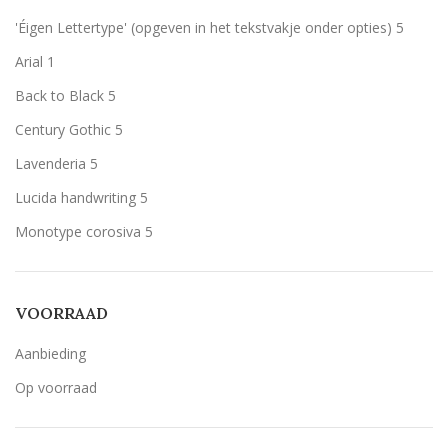
Rood
Rood
5
'Éigen Lettertype' (opgeven in het tekstvakje onder opties)
5
Wit
Wit
5
Arial
1
Zilver
Zilver
5
Back to Black
5
Century Gothic
5
Lavenderia
5
Lucida handwriting
5
Monotype corosiva
5
Stencil
5
Tamarillo JF
5
VOORRAAD
Aanbieding
Op voorraad