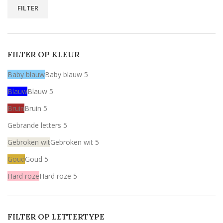
FILTER
FILTER OP KLEUR
Baby blauw
Baby blauw
5
Blauw
Blauw
5
Bruin
Bruin
5
Gebrande letters
5
Gebroken wit
Gebroken wit
5
Goud
Goud
5
Hard roze
Hard roze
5
Licht roze
Licht roze
5
Mint
Mint
5
FILTER OP LETTERTYPE