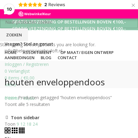
×
2
Reviews
10
GRATIS VERZENDING OP BESTELLINGEN BOVEN €100,-
GRATIS VERZENDING OP BESTELLINGEN BOVEN €100,-
ZOEKEN
GRATIS VERZENDING OP BESTELLINGEN BOVEN €100,-
Vragen? Stel ze gerust
Start typing to see products you are looking for.
info@belevenisopjebruiloft.nl
HOME
ASSORTIMENT
OP MAAT/ EIGEN ONTWERP
AANBIEDINGEN
BLOG
CONTACT
Inloggen / Registreren
0
Verlanglijst
0
items
/
€
0,00
houten enveloppendoos
Menu
Home
Producten getagged “houten enveloppendoos”
0
items
/
€
0,00
Toont alle 5 resultaten
Toon sidebar
Toon
9
12
18
24