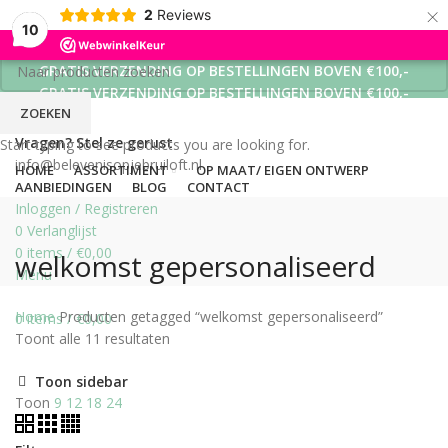
×
2
Reviews
10
GRATIS VERZENDING OP BESTELLINGEN BOVEN €100,-
GRATIS VERZENDING OP BESTELLINGEN BOVEN €100,-
ZOEKEN
GRATIS VERZENDING OP BESTELLINGEN BOVEN €100,-
Vragen? Stel ze gerust
Start typing to see products you are looking for.
info@belevenisopjebruiloft.nl
HOME
ASSORTIMENT
OP MAAT/ EIGEN ONTWERP
AANBIEDINGEN
BLOG
CONTACT
Inloggen / Registreren
0
Verlanglijst
0
items
/
€
0,00
welkomst gepersonaliseerd
Menu
Home
Producten getagged “welkomst gepersonaliseerd”
0
items
/
€
0,00
Toont alle 11 resultaten
Toon sidebar
Toon
9
12
18
24