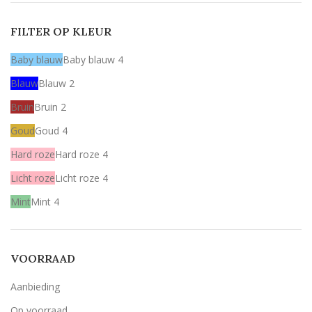
FILTER OP KLEUR
Baby blauw
Baby blauw
4
Blauw
Blauw
2
Bruin
Bruin
2
Goud
Goud
4
Hard roze
Hard roze
4
Licht roze
Licht roze
4
Mint
Mint
4
Rood
Rood
2
Wit
Wit
1
VOORRAAD
Zilver
Zilver
2
Aanbieding
Olijfgroen (zoals het voorbeeld)
Olijfgroen (zoals het voorbeeld)
2
Op voorraad