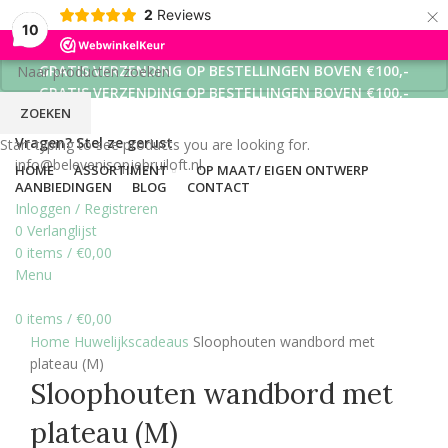
×
2
Reviews
10
GRATIS VERZENDING OP BESTELLINGEN BOVEN €100,-
GRATIS VERZENDING OP BESTELLINGEN BOVEN €100,-
ZOEKEN
GRATIS VERZENDING OP BESTELLINGEN BOVEN €100,-
Vragen? Stel ze gerust
Start typing to see products you are looking for.
info@belevenisopjebruiloft.nl
HOME
ASSORTIMENT
OP MAAT/ EIGEN ONTWERP
AANBIEDINGEN
BLOG
CONTACT
Inloggen / Registreren
0
Verlanglijst
0
items
/
€
0,00
Menu
0
items
/
€
0,00
Click to enlarge
Home
Huwelijkscadeaus
Sloophouten wandbord met
plateau (M)
Sloophouten wandbord met
plateau (M)