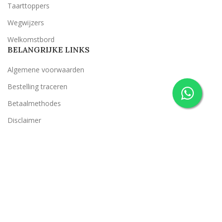
Taarttoppers
Wegwijzers
Welkomstbord
BELANGRIJKE LINKS
Algemene voorwaarden
Bestelling traceren
Betaalmethodes
Disclaimer
Privacy Policy
Retourneren
Retour- en garantiebeleid
Suggestie klacht
Verzendcondities
Belevenis op je Bruiloft
2022 ONTWERP & REALISATIE
CLASSICT