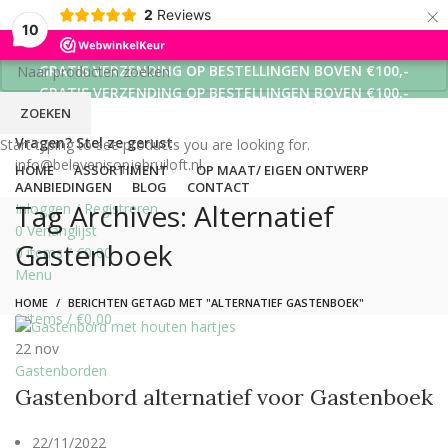
×
2
Reviews
10
GRATIS VERZENDING OP BESTELLINGEN BOVEN €100,-
GRATIS VERZENDING OP BESTELLINGEN BOVEN €100,-
ZOEKEN
GRATIS VERZENDING OP BESTELLINGEN BOVEN €100,-
Vragen? Stel ze gerust
Start typing to see products you are looking for.
info@belevenisopjebruiloft.nl
HOME
ASSORTIMENT
OP MAAT/ EIGEN ONTWERP
AANBIEDINGEN
BLOG
CONTACT
Tag Archives: Alternatief
Inloggen / Registreren
0
Verlanglijst
Gastenboek
0
items
/
€
0,00
Menu
HOME
BERICHTEN GETAGD MET "ALTERNATIEF GASTENBOEK"
0
items
/
€
0,00
22
nov
Gastenborden
Gastenbord alternatief voor Gastenboek
22/11/2022