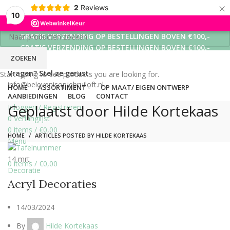
×
2
Reviews
10
GRATIS VERZENDING OP BESTELLINGEN BOVEN €100,-
GRATIS VERZENDING OP BESTELLINGEN BOVEN €100,-
ZOEKEN
GRATIS VERZENDING OP BESTELLINGEN BOVEN €100,-
Vragen? Stel ze gerust
Start typing to see products you are looking for.
info@belevenisopjebruiloft.nl
HOME
ASSORTIMENT
OP MAAT/ EIGEN ONTWERP
AANBIEDINGEN
BLOG
CONTACT
Geplaatst door
Hilde Kortekaas
Inloggen / Registreren
0
Verlanglijst
0
items
/
€
0,00
HOME
ARTICLES POSTED BY HILDE KORTEKAAS
Menu
14
mrt
0
items
/
€
0,00
Decoratie
Acryl Decoraties
14/03/2024
By
Hilde Kortekaas