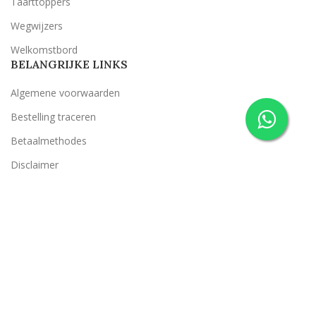
Taarttoppers
Wegwijzers
Welkomstbord
BELANGRIJKE LINKS
Algemene voorwaarden
Bestelling traceren
Betaalmethodes
Disclaimer
Privacy Policy
Retourneren
Retour- en garantiebeleid
Suggestie klacht
Verzendcondities
Belevenis op je Bruiloft
2022 ONTWERP & REALISATIE
CLASSICT