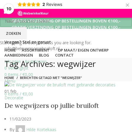
×
2
Reviews
10
GRATIS VERZENDING OP BESTELLINGEN BOVEN €100,-
GRATIS VERZENDING OP BESTELLINGEN BOVEN €100,-
ZOEKEN
GRATIS VERZENDING OP BESTELLINGEN BOVEN €100,-
Vragen? Stel ze gerust
Start typing to see products you are looking for.
info@belevenisopjebruiloft.nl
HOME
ASSORTIMENT
OP MAAT/ EIGEN ONTWERP
AANBIEDINGEN
BLOG
CONTACT
Tag Archives: wegwijzer
Inloggen / Registreren
0
Verlanglijst
0
items
/
€
0,00
HOME
BERICHTEN GETAGD MET "WEGWIJZER"
Menu
01
feb
0
items
/
€
0,00
Decoratie
De wegwijzers op jullie bruiloft
11/02/2023
By
Hilde Kortekaas