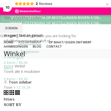
×
2
Reviews
10
GRATIS VERZENDING OP BESTELLINGEN BOVEN €100,-
GRATIS VERZENDING OP BESTELLINGEN BOVEN €100,-
ZOEKEN
GRATIS VERZENDING OP BESTELLINGEN BOVEN €100,-
Vragen? Stel ze gerust
Start typing to see products you are looking for.
info@belevenisopjebruiloft.nl
HOME
ASSORTIMENT
OP MAAT/ EIGEN ONTWERP
AANBIEDINGEN
BLOG
CONTACT
Winkel
Inloggen / Registreren
0
Verlanglijst
0
items
/
€
0,00
Home
Winkel
Menu
Toont alle 6 resultaten
0
items
/
€
0,00
Toon sidebar
Toon
9
12
18
24
Filters
SORT BY