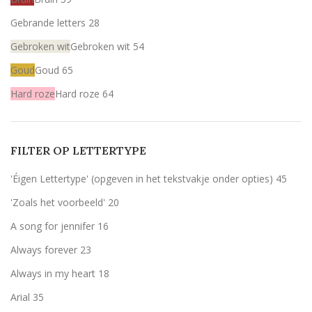
Gebrande letters
28
Gebroken wit
Gebroken wit
54
Goud
Goud
65
Hard roze
Hard roze
64
Licht roze
Licht roze
64
Mint
Mint
64
FILTER OP LETTERTYPE
Rood
Rood
59
'Éigen Lettertype' (opgeven in het tekstvakje onder opties)
45
Wit
Wit
59
'Zoals het voorbeeld'
20
Zilver
Zilver
60
A song for jennifer
16
Olijfgroen (zoals het voorbeeld)
Olijfgroen (zoals het voorbeeld)
5
Always forever
23
zwart
zwart
7
Always in my heart
18
Arial
35