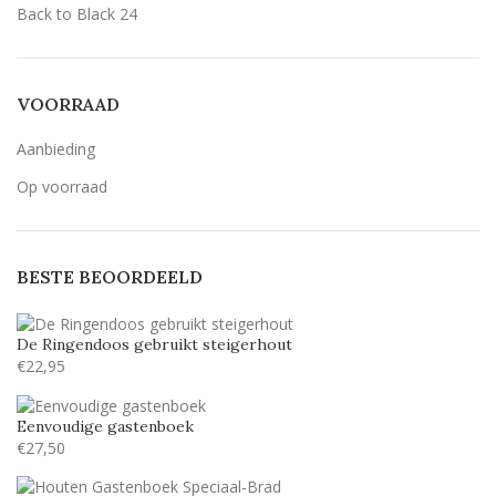
Back to Black
24
Bernard MT Condensed
5
Breetty
6
VOORRAAD
Candlescript demo version
5
Aanbieding
Century Gothic
53
Op voorraad
Geen belettering
15
Lavenderia
53
BESTE BEOORDEELD
LillyBelle
30
Lucida handwriting
53
De Ringendoos gebruikt steigerhout
Monotype corosiva
53
€
22,95
Stea
29
Eenvoudige gastenboek
Stencil
53
€
27,50
Tamarillo JF
24