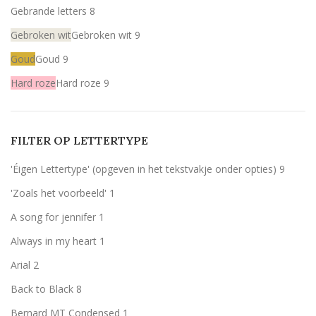
Gebrande letters
8
Gebroken wit
Gebroken wit
9
Goud
Goud
9
Hard roze
Hard roze
9
Licht roze
Licht roze
9
Mint
Mint
9
FILTER OP LETTERTYPE
Rood
Rood
9
'Éigen Lettertype' (opgeven in het tekstvakje onder opties)
9
Wit
Wit
9
'Zoals het voorbeeld'
1
Zilver
Zilver
9
A song for jennifer
1
Always in my heart
1
Arial
2
Back to Black
8
Bernard MT Condensed
1