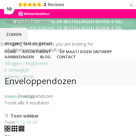
×
2
Reviews
10
GRATIS VERZENDING OP BESTELLINGEN BOVEN €100,-
GRATIS VERZENDING OP BESTELLINGEN BOVEN €100,-
ZOEKEN
GRATIS VERZENDING OP BESTELLINGEN BOVEN €100,-
Vragen? Stel ze gerust
Start typing to see products you are looking for.
info@belevenisopjebruiloft.nl
HOME
ASSORTIMENT
OP MAAT/ EIGEN ONTWERP
AANBIEDINGEN
BLOG
CONTACT
Inloggen / Registreren
0
Verlanglijst
0
items
/
€
0,00
Enveloppendozen
Menu
Home
Enveloppendozen
0
items
/
€
0,00
Toont alle 9 resultaten
Toon sidebar
Toon
9
12
18
24