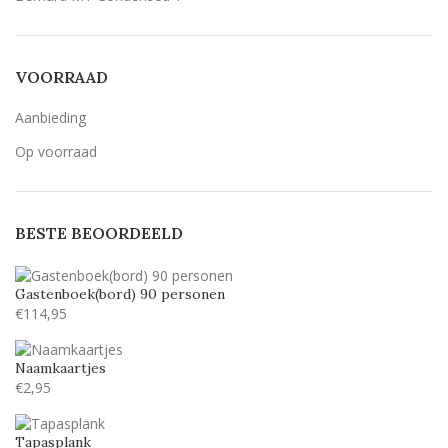
Breetty
1
Candlescript demo version
1
VOORRAAD
Century Gothic
9
Aanbieding
Geen belettering
1
Op voorraad
Lavenderia
9
LillyBelle
2
BESTE BEOORDEELD
Lucida handwriting
9
Monotype corosiva
9
Gastenboek(bord) 90 personen
Stea
1
€
114,95
Stencil
9
Naamkaartjes
Tamarillo JF
8
€
2,95
Tapasplank