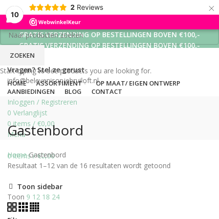
×
2
Reviews
10
GRATIS VERZENDING OP BESTELLINGEN BOVEN €100,-
GRATIS VERZENDING OP BESTELLINGEN BOVEN €100,-
ZOEKEN
GRATIS VERZENDING OP BESTELLINGEN BOVEN €100,-
Vragen? Stel ze gerust
Start typing to see products you are looking for.
info@belevenisopjebruiloft.nl
HOME
ASSORTIMENT
OP MAAT/ EIGEN ONTWERP
AANBIEDINGEN
BLOG
CONTACT
Inloggen / Registreren
0
Verlanglijst
0
items
/
€
0,00
Gastenbord
Menu
Home
Gastenbord
0
items
/
€
0,00
Resultaat 1–12 van de 16 resultaten wordt getoond
Toon sidebar
Toon
9
12
18
24