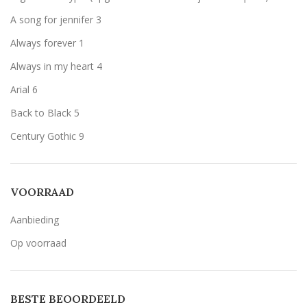
Wit
Wit
5
A song for jennifer
3
Zilver
Zilver
5
Always forever
1
Always in my heart
4
Arial
6
Back to Black
5
Century Gothic
9
Geen belettering
2
Lavenderia
9
VOORRAAD
LillyBelle
4
Aanbieding
Lucida handwriting
9
Op voorraad
Monotype corosiva
9
Stea
4
BESTE BEOORDEELD
Stencil
9