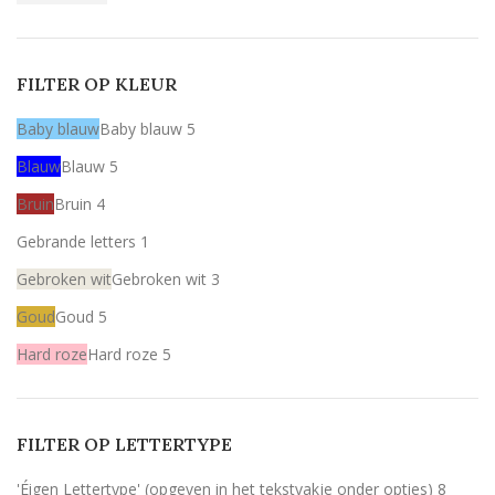
FILTER OP KLEUR
Baby blauw
Baby blauw
5
Blauw
Blauw
5
Bruin
Bruin
4
Gebrande letters
1
Gebroken wit
Gebroken wit
3
Goud
Goud
5
Hard roze
Hard roze
5
Licht roze
Licht roze
5
Mint
Mint
5
FILTER OP LETTERTYPE
Rood
Rood
4
'Éigen Lettertype' (opgeven in het tekstvakje onder opties)
8