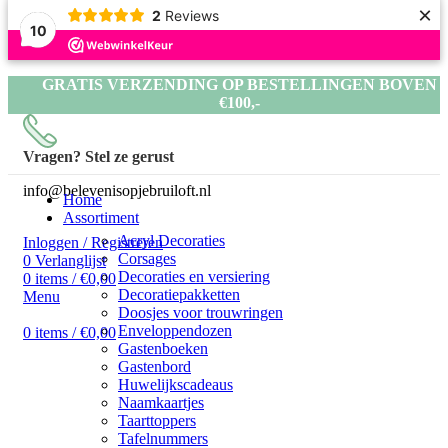
×
2
Reviews
10
GRATIS VERZENDING OP BESTELLINGEN BOVEN
€100,-
GRATIS VERZENDING OP BESTELLINGEN BOVEN
€100,-
Vragen? Stel ze gerust
GRATIS VERZENDING OP BESTELLINGEN BOVEN
info@belevenisopjebruiloft.nl
Home
€100,-
Assortiment
Acryl Decoraties
Inloggen / Registreren
Corsages
0
Verlanglijst
Decoraties en versiering
0
items
/
€
0,00
Decoratiepakketten
Menu
Doosjes voor trouwringen
Enveloppendozen
0
items
/
€
0,00
Gastenboeken
Gastenbord
Huwelijkscadeaus
Naamkaartjes
Taarttoppers
Tafelnummers