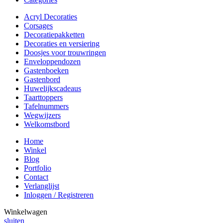
Acryl Decoraties
Corsages
Decoratiepakketten
Decoraties en versiering
Doosjes voor trouwringen
Enveloppendozen
Gastenboeken
Gastenbord
Huwelijkscadeaus
Taarttoppers
Tafelnummers
Wegwijzers
Welkomstbord
Home
Winkel
Blog
Portfolio
Contact
Verlanglijst
Inloggen / Registreren
Winkelwagen
sluiten