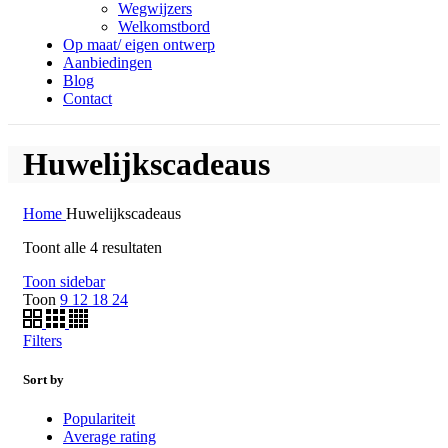
Wegwijzers
Welkomstbord
Op maat/ eigen ontwerp
Aanbiedingen
Blog
Contact
Huwelijkscadeaus
Home
Huwelijkscadeaus
Gesorteerd
Toont alle 4 resultaten
op
Toon sidebar
gemiddelde
Toon
9
12
18
24
waardering
Filters
Sort by
Populariteit
Average rating