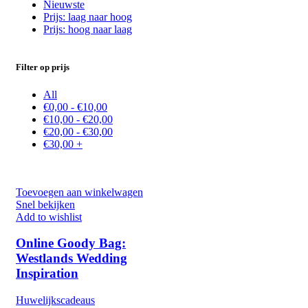
Nieuwste
Prijs: laag naar hoog
Prijs: hoog naar laag
Filter op prijs
All
€
0,00
-
€
10,00
€
10,00
-
€
20,00
€
20,00
-
€
30,00
€
30,00
+
Toevoegen aan winkelwagen
Snel bekijken
Add to wishlist
Online Goody Bag:
Westlands Wedding
Inspiration
Huwelijkscadeaus