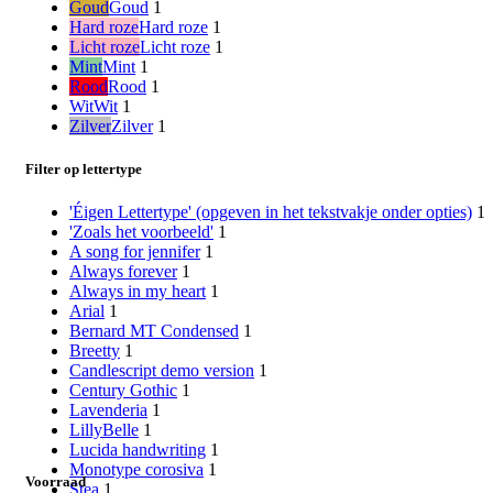
Goud
Goud
1
Hard roze
Hard roze
1
Licht roze
Licht roze
1
Mint
Mint
1
Rood
Rood
1
Wit
Wit
1
Zilver
Zilver
1
Filter op lettertype
'Éigen Lettertype' (opgeven in het tekstvakje onder opties)
1
'Zoals het voorbeeld'
1
A song for jennifer
1
Always forever
1
Always in my heart
1
Arial
1
Bernard MT Condensed
1
Breetty
1
Candlescript demo version
1
Century Gothic
1
Lavenderia
1
LillyBelle
1
Lucida handwriting
1
Monotype corosiva
1
Voorraad
Stea
1