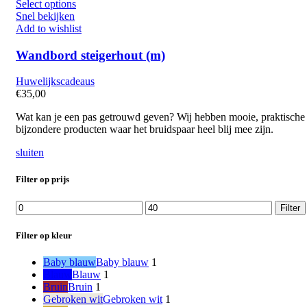
Select options
Snel bekijken
Add to wishlist
Wandbord steigerhout (m)
Huwelijkscadeaus
€
35,00
Wat kan je een pas getrouwd geven? Wij hebben mooie, praktische
bijzondere producten waar het bruidspaar heel blij mee zijn.
sluiten
Filter op prijs
Min.
Max.
Filter
prijs
prijs
Filter op kleur
Baby blauw
Baby blauw
1
Blauw
Blauw
1
Bruin
Bruin
1
Gebroken wit
Gebroken wit
1