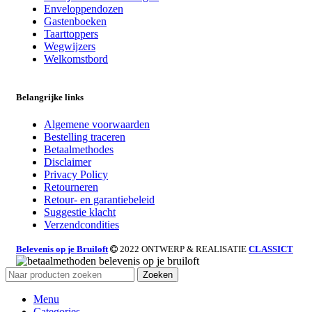
Enveloppendozen
Gastenboeken
Taarttoppers
Wegwijzers
Welkomstbord
Belangrijke links
Algemene voorwaarden
Bestelling traceren
Betaalmethodes
Disclaimer
Privacy Policy
Retourneren
Retour- en garantiebeleid
Suggestie klacht
Verzendcondities
Belevenis op je Bruiloft
2022 ONTWERP & REALISATIE
CLASSICT
Zoeken
Menu
Categories